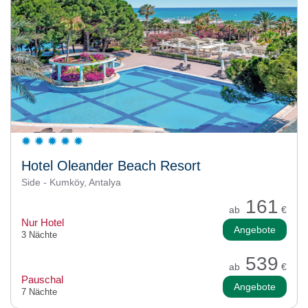
Hotel Oleander Beach Resort
Side - Kumköy, Antalya
161
ab
€
Nur Hotel
Angebote
3 Nächte
539
ab
€
Pauschal
Angebote
7 Nächte