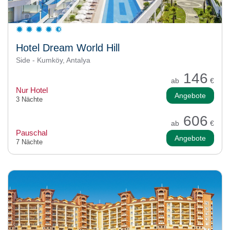
Hotel Dream World Hill
Side - Kumköy, Antalya
146
ab
€
Nur Hotel
Angebote
3 Nächte
606
ab
€
Pauschal
Angebote
7 Nächte