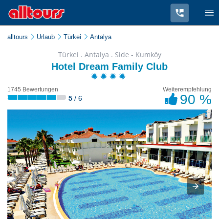
alltours
Urlaub
Türkei
Antalya
Türkei . Antalya . Side - Kumköy
Hotel Dream Family Club
1745 Bewertungen
Weiterempfehlung
90 %
5
/ 6