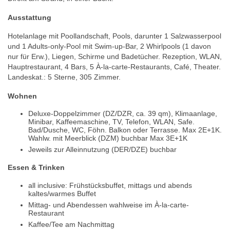
Ausstattung
Hotelanlage mit Poollandschaft, Pools, darunter 1 Salzwasserpool
und 1 Adults-only-Pool mit Swim-up-Bar, 2 Whirlpools (1 davon
nur für Erw.), Liegen, Schirme und Badetücher. Rezeption, WLAN,
Hauptrestaurant, 4 Bars, 5 À-la-carte-Restaurants, Café, Theater.
Landeskat.: 5 Sterne, 305 Zimmer.
Wohnen
Deluxe-Doppelzimmer (DZ/DZR, ca. 39 qm), Klimaanlage,
Minibar, Kaffeemaschine, TV, Telefon, WLAN, Safe.
Bad/Dusche, WC, Föhn. Balkon oder Terrasse. Max 2E+1K.
Wahlw. mit Meerblick (DZM) buchbar Max 3E+1K
Jeweils zur Alleinnutzung (DER/DZE) buchbar
Essen & Trinken
all inclusive: Frühstücksbuffet, mittags und abends
kaltes/warmes Buffet
Mittag- und Abendessen wahlweise im À-la-carte-
Restaurant
Kaffee/Tee am Nachmittag