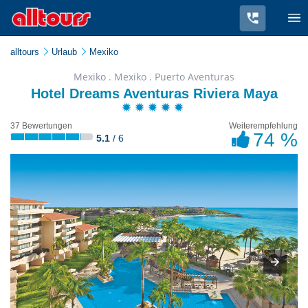
alltours
Urlaub
Mexiko
Mexiko . Mexiko . Puerto Aventuras
Hotel Dreams Aventuras Riviera Maya
37 Bewertungen
Weiterempfehlung
74 %
5.1
/ 6