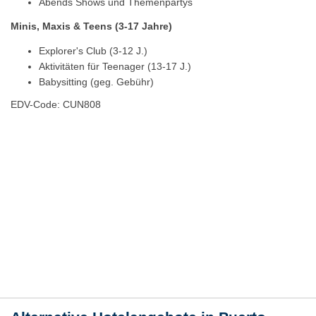
Abends Shows und Themenpartys
Minis, Maxis & Teens (3-17 Jahre)
Explorer's Club (3-12 J.)
Aktivitäten für Teenager (13-17 J.)
Babysitting (geg. Gebühr)
EDV-Code: CUN808
Hotelmerkmale
Bewertungen
Lage / Karte
Wetter