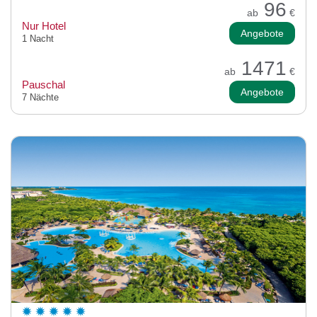
96
ab
€
Nur Hotel
Angebote
1 Nacht
1471
ab
€
Pauschal
Angebote
7 Nächte