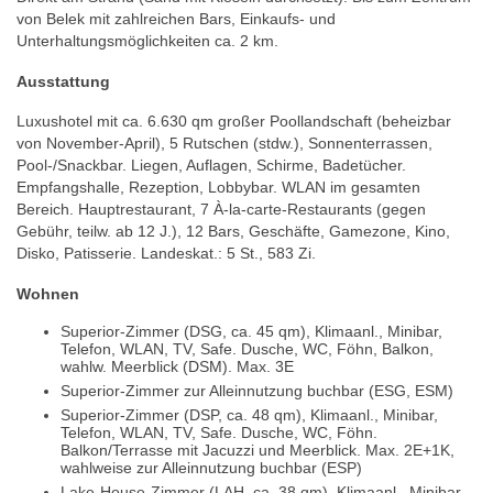
von Belek mit zahlreichen Bars, Einkaufs- und
Unterhaltungsmöglichkeiten ca. 2 km.
Ausstattung
Luxushotel mit ca. 6.630 qm großer Poollandschaft (beheizbar
von November-April), 5 Rutschen (stdw.), Sonnenterrassen,
Pool-/Snackbar. Liegen, Auflagen, Schirme, Badetücher.
Empfangshalle, Rezeption, Lobbybar. WLAN im gesamten
Bereich. Hauptrestaurant, 7 À-la-carte-Restaurants (gegen
Gebühr, teilw. ab 12 J.), 12 Bars, Geschäfte, Gamezone, Kino,
Disko, Patisserie. Landeskat.: 5 St., 583 Zi.
Wohnen
Superior-Zimmer (DSG, ca. 45 qm), Klimaanl., Minibar,
Telefon, WLAN, TV, Safe. Dusche, WC, Föhn, Balkon,
wahlw. Meerblick (DSM). Max. 3E
Superior-Zimmer zur Alleinnutzung buchbar (ESG, ESM)
Superior-Zimmer (DSP, ca. 48 qm), Klimaanl., Minibar,
Telefon, WLAN, TV, Safe. Dusche, WC, Föhn.
Balkon/Terrasse mit Jacuzzi und Meerblick. Max. 2E+1K,
wahlweise zur Alleinnutzung buchbar (ESP)
Lake-House-Zimmer (LAH, ca. 38 qm), Klimaanl., Minibar,