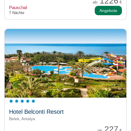
1226
ab
€
Pauschal
Angebote
7 Nächte
Hotel Belconti Resort
Belek, Antalya
227
ab
€