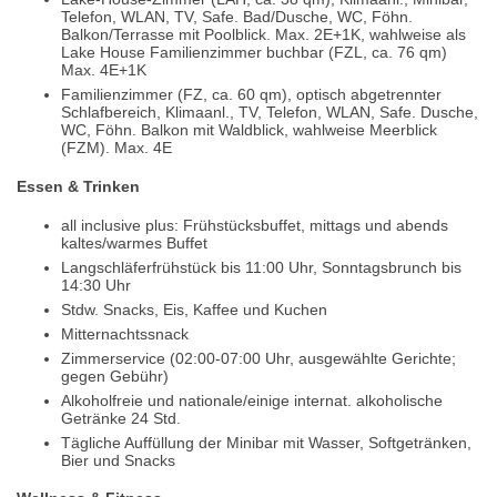
Telefon, WLAN, TV, Safe. Bad/Dusche, WC, Föhn.
Balkon/Terrasse mit Poolblick. Max. 2E+1K, wahlweise als
Lake House Familienzimmer buchbar (FZL, ca. 76 qm)
Max. 4E+1K
Familienzimmer (FZ, ca. 60 qm), optisch abgetrennter
Schlafbereich, Klimaanl., TV, Telefon, WLAN, Safe. Dusche,
WC, Föhn. Balkon mit Waldblick, wahlweise Meerblick
(FZM). Max. 4E
Essen & Trinken
all inclusive plus: Frühstücksbuffet, mittags und abends
kaltes/warmes Buffet
Langschläferfrühstück bis 11:00 Uhr, Sonntagsbrunch bis
14:30 Uhr
Stdw. Snacks, Eis, Kaffee und Kuchen
Mitternachtssnack
Zimmerservice (02:00-07:00 Uhr, ausgewählte Gerichte;
gegen Gebühr)
Alkoholfreie und nationale/einige internat. alkoholische
Getränke 24 Std.
Tägliche Auffüllung der Minibar mit Wasser, Softgetränken,
Bier und Snacks