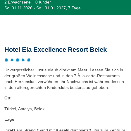
2 Erwachsene + 0 Kinder
So, 01.11.2026 - So., 31.01.2027, 7 Tage
Beschreibung
Hotel Ela Excellence Resort Belek
Unvergesslicher Luxusurlaub direkt am Meer! Lassen Sie sich in
der großen Wellnessoase und in den 7 À-la-carte-Restaurants
nach Herzenslust verwöhnen. Ihr Nachwuchs ist währenddessen
in den altersgerechten Kinderclubs bestens aufgehoben.
Ort
Türkei, Antalya, Belek
Lage
Direkt am Strand (Sand mit Kieseln durchsetzt). Bis zum Zentrum