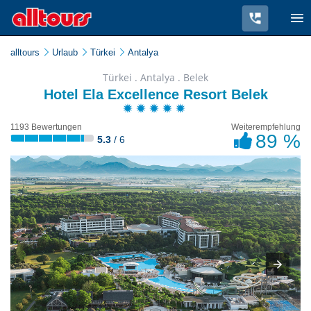
alltours
Urlaub
Türkei
Antalya
Türkei . Antalya . Belek
Hotel Ela Excellence Resort Belek
1193 Bewertungen
Weiterempfehlung
89 %
5.3
/ 6