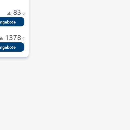
83
ab
€
ngebote
1378
ab
€
ngebote