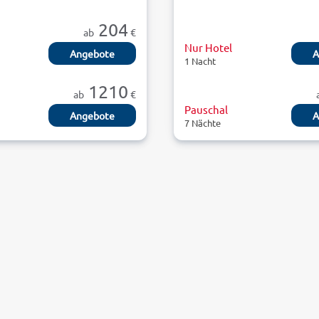
204
ab
€
Nur Hotel
Angebote
A
1 Nacht
1210
ab
€
Pauschal
Angebote
A
7 Nächte