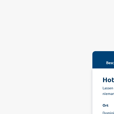
Besc
Hot
Lassen
nieman
Ort
Domini