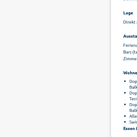
Lage
Direkt
Aussta
Feriena
Bars (t
Zimmer
Wohne
Dop
Bal
Dop
Ter
Dop
Bal
All
Swi
Essen 