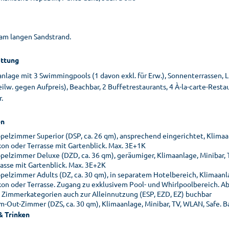
 am langen Sandstrand.
ttung
nlage mit 3 Swimmingpools (1 davon exkl. für Erw.), Sonnenterrassen, L
eilw. gegen Aufpreis), Beachbar, 2 Buffetrestaurants, 4 À-la-carte-Restau
.
n
pelzimmer Superior (DSP, ca. 26 qm), ansprechend eingerichtet, Klimaa
kon oder Terrasse mit Gartenblick. Max. 3E+1K
pelzimmer Deluxe (DZD, ca. 36 qm), geräumiger, Klimaanlage, Minibar,
rasse mit Gartenblick. Max. 3E+2K
pelzimmer Adults (DZ, ca. 30 qm), in separatem Hotelbereich, Klimaanl
kon oder Terrasse. Zugang zu exklusivem Pool- und Whirlpoolbereich. Ab
e Zimmerkategorien auch zur Alleinnutzung (ESP, EZD, EZ) buchbar
m-Out-Zimmer (DZS, ca. 30 qm), Klimaanlage, Minibar, TV, WLAN, Safe. 
& Trinken