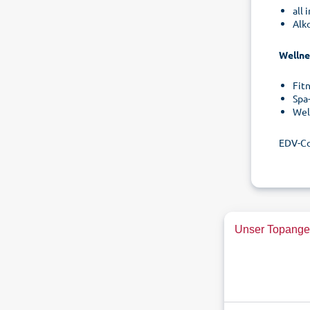
all
Alk
Wellne
Fit
Spa
Wel
EDV-Co
Unser Topangeb