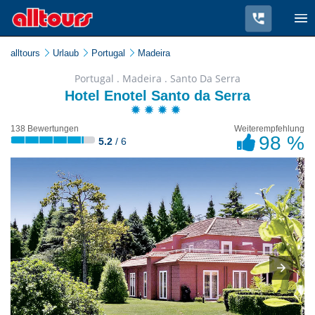
alltours
Urlaub
Portugal
Madeira
Portugal . Madeira . Santo Da Serra
Hotel Enotel Santo da Serra
138 Bewertungen
Weiterempfehlung
98 %
5.2
/ 6