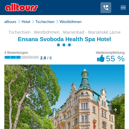
alltours
Hotel
Tschechien
Westböhmen
Tschechien . Westböhmen . Marienbad - Mariánské Lázne
Ensana Svoboda Health Spa Hotel
4 Bewertungen
Weiterempfehlung
55 %
2.8
/ 6