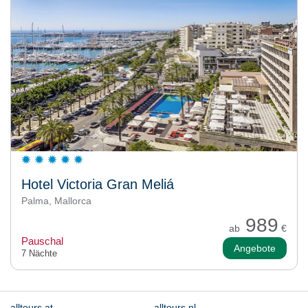
Hotel Victoria Gran Meliá
Palma, Mallorca
989
ab
€
Pauschal
Angebote
7 Nächte
alltours.at
alltours.nl