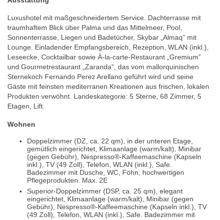
Luxushotel mit maßgeschneidertem Service. Dachterrasse mit
traumhaftem Blick über Palma und das Mittelmeer, Pool,
Sonnenterrasse, Liegen und Badetücher, Skybar „Almaq” mit
Lounge. Einladender Empfangsbereich, Rezeption, WLAN (inkl.),
Leseecke, Cocktailbar sowie À-la-carte-Restaurant „Gremium”
und Gourmetrestaurant „Zaranda”, das vom mallorquinischen
Sternekoch Fernando Perez Arellano geführt wird und seine
Gäste mit feinsten mediterranen Kreationen aus frischen, lokalen
Produkten verwöhnt. Landeskategorie: 5 Sterne, 68 Zimmer, 5
Etagen, Lift.
Wohnen
Doppelzimmer (DZ, ca. 22 qm), in der unteren Etage,
gemütlich eingerichtet, Klimaanlage (warm/kalt), Minibar
(gegen Gebühr), Nespresso®-Kaffeemaschine (Kapseln
inkl.), TV (49 Zoll), Telefon, WLAN (inkl.), Safe.
Badezimmer mit Dusche, WC, Föhn, hochwertigen
Pflegeprodukten. Max. 2E
Superior-Doppelzimmer (DSP, ca. 25 qm), elegant
eingerichtet, Klimaanlage (warm/kalt), Minibar (gegen
Gebühr), Nespresso®-Kaffeemaschine (Kapseln inkl.), TV
(49 Zoll), Telefon, WLAN (inkl.), Safe. Badezimmer mit