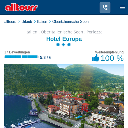
alltours
Urlaub
Italien
Oberitalienische Seen
Italien . Oberitalienische Seen . Porlezza
Hotel Europa
17 Bewertungen
Weiterempfehlung
100 %
5.8
/ 6