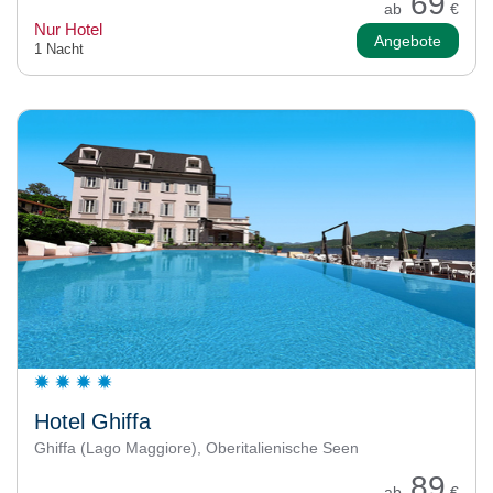
69
ab
€
Nur Hotel
Angebote
1 Nacht
Hotel Ghiffa
Ghiffa (Lago Maggiore), Oberitalienische Seen
89
ab
€