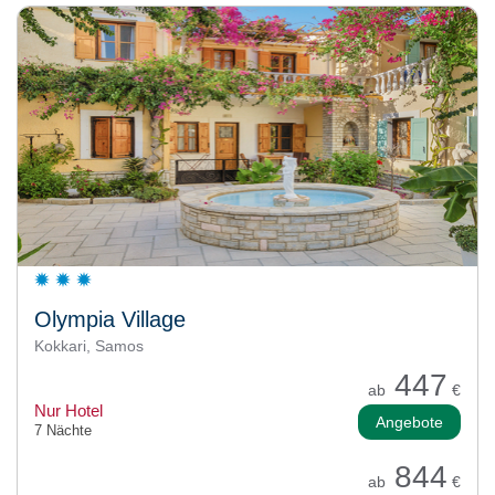
Olympia Village
Kokkari, Samos
447
ab
€
Nur Hotel
Angebote
7 Nächte
844
ab
€