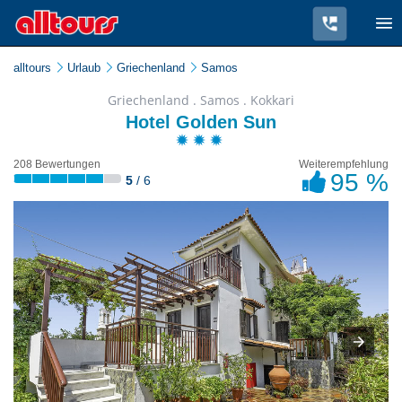
alltours
Urlaub
Griechenland
Samos
Griechenland . Samos . Kokkari
Hotel Golden Sun
208 Bewertungen
Weiterempfehlung
95 %
5
/ 6