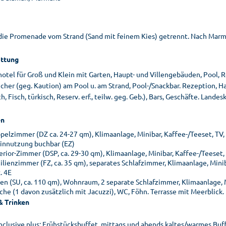
die Promenade vom Strand (Sand mit feinem Kies) getrennt. Nach Marmar
ttung
otel für Groß und Klein mit Garten, Haupt- und Villengebäuden, Pool, R
her (geg. Kaution) am Pool u. am Strand, Pool-/Snackbar. Rezeption, Hau
ch, Fisch, türkisch, Reserv. erf., teilw. geg. Geb.), Bars, Geschäfte. Landeska
n
pelzimmer (DZ ca. 24-27 qm), Klimaanlage, Minibar, Kaffee-/Teeset, TV,
einnutzung buchbar (EZ)
erior-Zimmer (DSP, ca. 29-30 qm), Klimaanlage, Minibar, Kaffee-/Teeset,
ilienzimmer (FZ, ca. 35 qm), separates Schlafzimmer, Klimaanlage, Minib
. 4E
ten (SU, ca. 110 qm), Wohnraum, 2 separate Schlafzimmer, Klimaanlage, 
che (1 davon zusätzlich mit Jacuzzi), WC, Föhn. Terrasse mit Meerblick.
& Trinken
 inclusive plus: Frühstücksbuffet, mittags und abends kaltes/warmes Buf