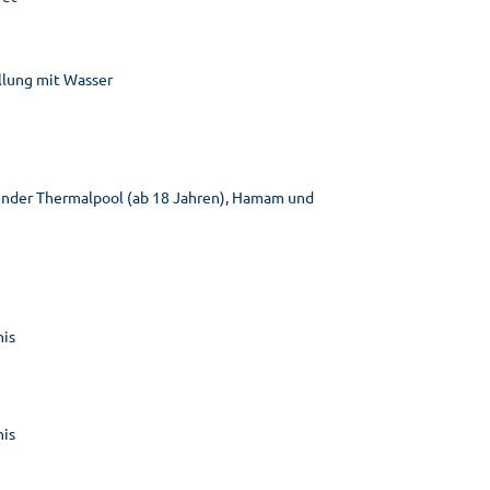
üllung mit Wasser
gender Thermalpool (ab 18 Jahren), Hamam und
nis
nis