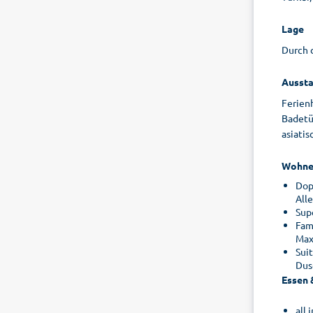
Lage
Durch 
Aussta
Ferienh
Badetüc
asiatis
Wohne
Dop
All
Sup
Fam
Max
Sui
Dus
Essen 
all