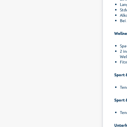
Lan
Std
Alko
Bei 
Wellne
Spa
2 i
Wel
Fit
Sport 
Ten
Sport 
Ten
Unterh