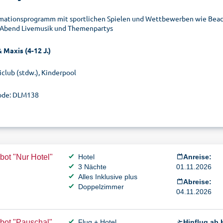
mationsprogramm mit sportlichen Spielen und Wettbewerben wie Beachv
Abend Livemusik und Themenpartys
 Maxis (4-12 J.)
iclub (stdw.), Kinderpool
ode: DLM138
ot "Nur Hotel"
Hotel
Anreise:
3 Nächte
01.11.2026
Alles Inklusive plus
Abreise:
Doppelzimmer
04.11.2026
bot "Pauschal"
Flug + Hotel
Hinflug ab