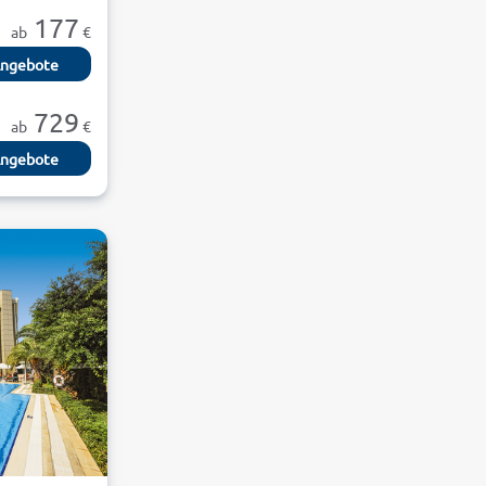
177
ab
€
ngebote
729
ab
€
ngebote