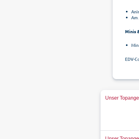
Ani
Am 
Minis &
Min
EDV-C
Unser Topangeb
Unser Topange