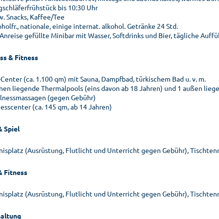
gschläferfrühstück bis 10:30 Uhr
w. Snacks, Kaffee/Tee
holfr., nationale, einige internat. alkohol. Getränke 24 Std.
Anreise gefüllte Minibar mit Wasser, Softdrinks und Bier, tägliche Auff
ss & Fitness
-Center (ca. 1.100 qm) mit Sauna, Dampfbad, türkischem Bad u. v. m.
nnen liegende Thermalpools (eins davon ab 18 Jahren) und 1 außen lie
lnessmassagen (gegen Gebühr)
nesscenter (ca. 145 qm, ab 14 Jahren)
& Spiel
nisplatz (Ausrüstung, Flutlicht und Unterricht gegen Gebühr), Tischten
& Fitness
nisplatz (Ausrüstung, Flutlicht und Unterricht gegen Gebühr), Tischten
altung