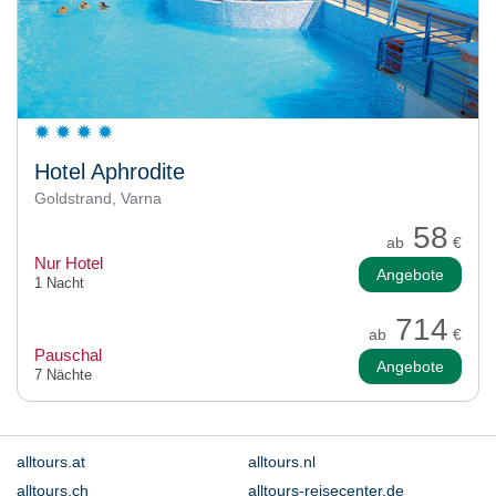
Hotel Aphrodite
Goldstrand, Varna
58
ab
€
Nur Hotel
Angebote
1 Nacht
714
ab
€
Pauschal
Angebote
7 Nächte
alltours.at
alltours.nl
alltours.ch
alltours-reisecenter.de