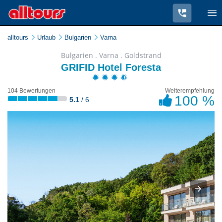
alltours
Urlaub
Bulgarien
Varna
Bulgarien . Varna . Goldstrand
GRIFID Hotel Foresta
104 Bewertungen
Weiterempfehlung
100 %
5.1
/ 6