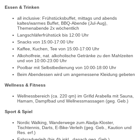
Essen & Trinken
all inclusive: Frühstücksbuffet, mittags und abends
kaltes/warmes Buffet, BBQ-Abende (Jul-Aug),
Themenabende 2x wöchentlich
Langschläferfrühstück bis 12:00 Uhr
Snacks von 15:00-17:00 Uhr
Kaffee, Kuchen, Tee von 15:00-17:00 Uhr
Alkoholfreie, nat. alkoholische Getränke zu den Mahlzeiten
und von 10:00-23:00 Uhr
Poolbar mit Selbstbedienung von 10:00-18:00 Uhr
Beim Abendessen wird um angemessene Kleidung gebeten
Wellness & Fitness
Wellnessbereich (ca. 220 qm) im Grifid Arabella mit Sauna,
Hamam, Dampfbad und Wellnessmassagen (geg. Geb.)
Sport & Spiel
Nordic Walking, Wanderwege zum Aladja-Kloster,
Tischtennis, Darts, E-Bike-Verleih (geg. Geb., Kaution und
Res. erf.)
Fahrradverleih (bis 4h inkl., danach geg. Geb.)