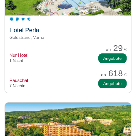
Hotel Perla
Goldstrand, Varna
29
ab
€
Nur Hotel
Angebote
1 Nacht
618
ab
€
Pauschal
Angebote
7 Nächte