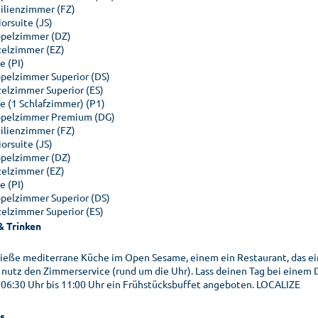
ilienzimmer (FZ)
orsuite (JS)
pelzimmer (DZ)
zelzimmer (EZ)
e (PI)
pelzimmer Superior (DS)
zelzimmer Superior (ES)
te (1 Schlafzimmer) (P1)
pelzimmer Premium (DG)
ilienzimmer (FZ)
orsuite (JS)
pelzimmer (DZ)
zelzimmer (EZ)
e (PI)
pelzimmer Superior (DS)
zelzimmer Superior (ES)
& Trinken
ieße mediterrane Küche im Open Sesame, einem ein Restaurant, das ei
 nutz den Zimmerservice (rund um die Uhr). Lass deinen Tag bei einem D
 06:30 Uhr bis 11:00 Uhr ein Frühstücksbuffet angeboten. LOCALIZE
s