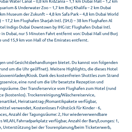
ubai Water Canal – 0,8 km KidZania – 1,1 km Dubai Mall – 1,2 km
quarium & Underwater Zoo – 1,7 km Burj Khalifa – 2 km Dubai
2 km Museum der Zukunft – 4,8 km Safa Park – 4,8 km Dubai World
 – 17,2 km Flughafen Sharjah Intl. (SHJ) – 38 km Flughafen Al
el Indigo Dubai Downtown by IHG ist: Flughafen Dubai Intl.
in Dubai, nur 5 Minuten Fahrt entfernt von: Dubai Mall und Burj
re und 15,9 km von Mall of the Emirates entfernt.
gen und Gesichtsbehandlungen bietet. Du kannst von folgenden
und um die Uhr geöffnet). Weitere Highlights, die dieses Hotel
 Souvenirladen/Kiosk. Dank des kostenfreien Shuttles zum Strand
ngsservice, eine rund um die Uhr besetzte Rezeption und
ungsräume. Der Transferservice vom Flughafen zum Hotel (rund
ice (kostenlos). Trockenreinigung/Wäschereiservice,
nartikel, Heiratsantrag-/Romantikpakete verfügbar,
ttel verwendet, Kostenloses Frühstück für Kinder - 6,
aces, Anzahl der Tagungsräume: 2, Nur wiederverwendbare
s WLAN, Fahrradparkplatz verfügbar, Anzahl der Bars/Lounges: 1,
tze, Unterstützung bei der Tourenplanung/beim Ticketerwerb,