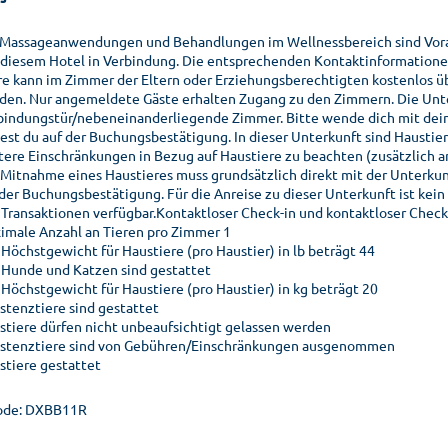
 Massageanwendungen und Behandlungen im Wellnessbereich sind Voranm
 diesem Hotel in Verbindung. Die entsprechenden Kontaktinformationen 
re kann im Zimmer der Eltern oder Erziehungsberechtigten kostenlos 
den. Nur angemeldete Gäste erhalten Zugang zu den Zimmern. Die Unte
bindungstür/nebeneinanderliegende Zimmer. Bitte wende dich mit dein
dest du auf der Buchungsbestätigung. In dieser Unterkunft sind Hausti
tere Einschränkungen in Bezug auf Haustiere zu beachten (zusätzlich a
 Mitnahme eines Haustieres muss grundsätzlich direkt mit der Unterkun
 der Buchungsbestätigung. Für die Anreise zu dieser Unterkunft ist kein
e Transaktionen verfügbar.Kontaktloser Check-in und kontaktloser Check-
imale Anzahl an Tieren pro Zimmer 1
 Höchstgewicht für Haustiere (pro Haustier) in lb beträgt 44
 Hunde und Katzen sind gestattet
 Höchstgewicht für Haustiere (pro Haustier) in kg beträgt 20
istenztiere sind gestattet
stiere dürfen nicht unbeaufsichtigt gelassen werden
istenztiere sind von Gebühren/Einschränkungen ausgenommen
stiere gestattet
ode: DXBB11R