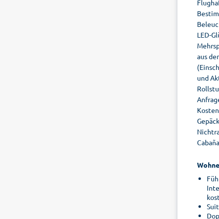
Flugha
Bestim
Beleuc
LED-Gl
Mehrsp
aus der
(Einsc
und Ak
Rollst
Anfrag
Kosten
Gepäck
Nichtr
Cabaña
Wohne
Füh
Int
kos
Sui
Dop