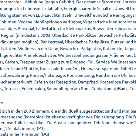
fentransfer – Abholung (gegen Gebühr), Der gesamte Strom der Unter
mungen für Lebensmittelabfälle, Energiesparende Schalter, Umweltfre
htung stammt von LED-Leuchtmitteln, Umweltfreundliche Reinigungsmit
ühbirnen, Vegane Menüoptionen verfügbar, Vegetarische Menüoptionen 
rachiges Personal, Ladestation für Elektroautos, Bewachter Fahrradrau
 Region (mindestens 80%), Überdachte Parkplätze, Bewachte Parkplätze,
hränkungen möglich), Bankettsaal, Überdachte Parkplätze, Futter- und
tivitäten, Wellness in der Nähe, Bewachte Parkplätze, Katzenklo, Tagu
uhlgerechter Anmeldeschalter, Wellnessbehandlungsraum/-räume, Gut 
e), Garten, Treppenloser Zugang zum Eingang, Full-Service-Wellnessber
loser Strand-Shuttle, Kunstgalerie vor Ort, Nur wassersparende Toilett
aufbewahrung, Portier/Hotelpage, Poolspielzeug, Rund um die Uhr bese
aucherunterkunft, Safe an der Rezeption, Dampfbad, Kostenlose Parkplä
s, Terrasse, Friseursalon, Sonnenliegen am Pool, Geldautomat/Bank, Co
n
l dich in den 269 Zimmern, die individuell ausgestattet sind und Minib
ernetzugang (kostenlos) ist ebenso verfügbar wie Digitalempfang. D
tenlose Toilettenartikel. Zur Austattung gehören Telefone ebenso wie S
te (1 Schlafzimmer) (P1)
pelzimmer Premium (DG)