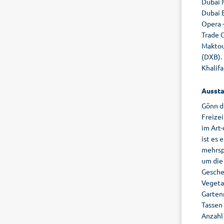
Dubai M
Dubai 
Opera –
Trade C
Maktou
(DXB). 
Khalifa
Aussta
Gönn d
Freize
im Art-
ist es 
mehrsp
um die 
Gesche
Vegeta
Garten
Tassen
Anzahl