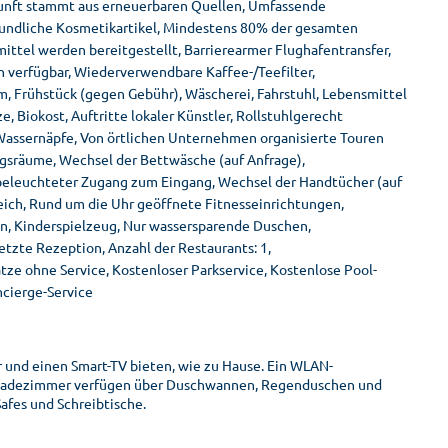
kunft stammt aus erneuerbaren Quellen, Umfassende
undliche Kosmetikartikel, Mindestens 80% der gesamten
tel werden bereitgestellt, Barrierearmer Flughafentransfer,
verfügbar, Wiederverwendbare Kaffee-/Teefilter,
m, Frühstück (gegen Gebühr), Wäscherei, Fahrstuhl, Lebensmittel
 Biokost, Auftritte lokaler Künstler, Rollstuhlgerecht
 Wassernäpfe, Von örtlichen Unternehmen organisierte Touren
ngsräume, Wechsel der Bettwäsche (auf Anfrage),
beleuchteter Zugang zum Eingang, Wechsel der Handtücher (auf
eich, Rund um die Uhr geöffnete Fitnesseinrichtungen,
en, Kinderspielzeug, Nur wassersparende Duschen,
tzte Rezeption, Anzahl der Restaurants: 1,
tze ohne Service, Kostenloser Parkservice, Kostenlose Pool-
ncierge-Service
ar und einen Smart-TV bieten, wie zu Hause. Ein WLAN-
ie Badezimmer verfügen über Duschwannen, Regenduschen und
afes und Schreibtische.