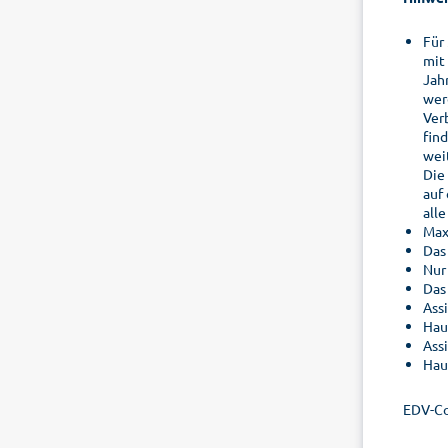
Für
mit
Jah
wer
Ver
fin
wei
Die
auf
all
Max
Das
Nur
Das
Ass
Hau
Ass
Hau
EDV-C