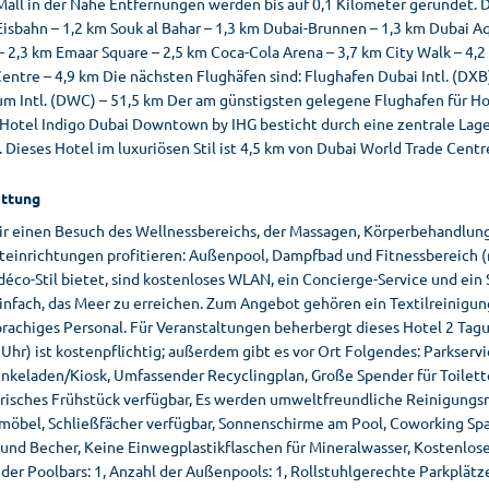
all in der Nähe Entfernungen werden bis auf 0,1 Kilometer gerundet. D
Eisbahn – 1,2 km Souk al Bahar – 1,3 km Dubai-Brunnen – 1,3 km Dubai A
 2,3 km Emaar Square – 2,5 km Coca-Cola Arena – 3,7 km City Walk – 4,
entre – 4,9 km Die nächsten Flughäfen sind: Flughafen Dubai Intl. (DXB)
m Intl. (DWC) – 51,5 km Der am günstigsten gelegene Flughafen für Hot
Hotel Indigo Dubai Downtown by IHG besticht durch eine zentrale Lage 
. Dieses Hotel im luxuriösen Stil ist 4,5 km von Dubai World Trade Cent
ttung
ir einen Besuch des Wellnessbereichs, der Massagen, Körperbehandlun
iteinrichtungen profitieren: Außenpool, Dampfbad und Fitnessbereich (r
déco-Stil bietet, sind kostenloses WLAN, ein Concierge-Service und ein
einfach, das Meer zu erreichen. Zum Angebot gehören ein Textilreinigu
rachiges Personal. Für Veranstaltungen beherbergt dieses Hotel 2 Tag
Uhr) ist kostenpflichtig; außerdem gibt es vor Ort Folgendes: Parkserv
nkeladen/Kiosk, Umfassender Recyclingplan, Große Spender für Toilette
risches Frühstück verfügbar, Es werden umweltfreundliche Reinigungsmi
möbel, Schließfächer verfügbar, Sonnenschirme am Pool, Coworking Sp
 und Becher, Keine Einwegplastikflaschen für Mineralwasser, Kostenlose
 der Poolbars: 1, Anzahl der Außenpools: 1, Rollstuhlgerechte Parkplä