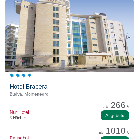
Hotel Bracera
Budva, Montenegro
266
ab
€
Nur Hotel
Angebote
3 Nächte
1010
ab
€
Pauschal