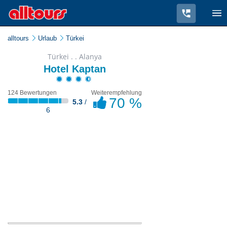
alltours
Urlaub
Türkei
Türkei . . Alanya
Hotel Kaptan
124 Bewertungen
Weiterempfehlung
70 %
5.3
/
6