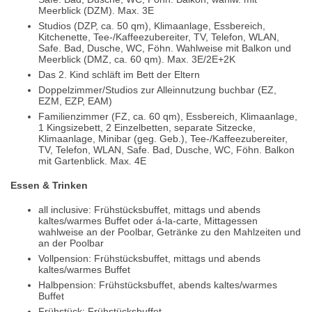
Meerblick (DZM). Max. 3E
Studios (DZP, ca. 50 qm), Klimaanlage, Essbereich,
Kitchenette, Tee-/Kaffeezubereiter, TV, Telefon, WLAN,
Safe. Bad, Dusche, WC, Föhn. Wahlweise mit Balkon und
Meerblick (DMZ, ca. 60 qm). Max. 3E/2E+2K
Das 2. Kind schläft im Bett der Eltern
Doppelzimmer/Studios zur Alleinnutzung buchbar (EZ,
EZM, EZP, EAM)
Familienzimmer (FZ, ca. 60 qm), Essbereich, Klimaanlage,
1 Kingsizebett, 2 Einzelbetten, separate Sitzecke,
Klimaanlage, Minibar (geg. Geb.), Tee-/Kaffeezubereiter,
TV, Telefon, WLAN, Safe. Bad, Dusche, WC, Föhn. Balkon
mit Gartenblick. Max. 4E
Essen & Trinken
all inclusive: Frühstücksbuffet, mittags und abends
kaltes/warmes Buffet oder á-la-carte, Mittagessen
wahlweise an der Poolbar, Getränke zu den Mahlzeiten und
an der Poolbar
Vollpension: Frühstücksbuffet, mittags und abends
kaltes/warmes Buffet
Halbpension: Frühstücksbuffet, abends kaltes/warmes
Buffet
Frühstück: Frühstücksbuffet