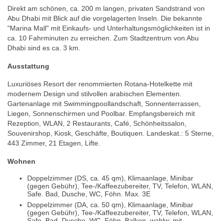
Direkt am schönen, ca. 200 m langen, privaten Sandstrand von
Abu Dhabi mit Blick auf die vorgelagerten Inseln. Die bekannte
"Marina Mall" mit Einkaufs- und Unterhaltungsmöglichkeiten ist in
ca. 10 Fahrminuten zu erreichen. Zum Stadtzentrum von Abu
Dhabi sind es ca. 3 km.
Ausstattung
Luxuriöses Resort der renommierten Rotana-Hotelkette mit
modernem Design und stilvollen arabischen Elementen.
Gartenanlage mit Swimmingpoollandschaft, Sonnenterrassen,
Liegen, Sonnenschirmen und Poolbar. Empfangsbereich mit
Rezeption, WLAN, 2 Restaurants, Café, Schönheitssalon,
Souvenirshop, Kiosk, Geschäfte, Boutiquen. Landeskat.: 5 Sterne,
443 Zimmer, 21 Etagen, Lifte.
Wohnen
Doppelzimmer (DS, ca. 45 qm), Klimaanlage, Minibar
(gegen Gebühr), Tee-/Kaffeezubereiter, TV, Telefon, WLAN,
Safe. Bad, Dusche, WC, Föhn. Max. 3E
Doppelzimmer (DA, ca. 50 qm), Klimaanlage, Minibar
(gegen Gebühr), Tee-/Kaffeezubereiter, TV, Telefon, WLAN,
Safe. Bad, Dusche, WC, Föhn. Balkon, wahlw. mit