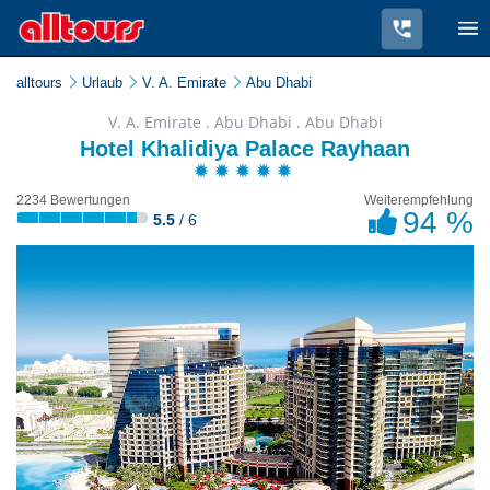
alltours
Urlaub
V. A. Emirate
Abu Dhabi
V. A. Emirate . Abu Dhabi . Abu Dhabi
Hotel Khalidiya Palace Rayhaan
2234 Bewertungen
Weiterempfehlung
94 %
5.5
/ 6