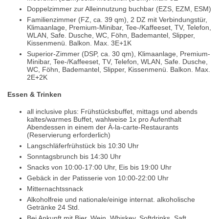
Doppelzimmer zur Alleinnutzung buchbar (EZS, EZM, ESM)
Familienzimmer (FZ, ca. 39 qm), 2 DZ mit Verbindungstür,
Klimaanlage, Premium-Minibar, Tee-/Kaffeeset, TV, Telefon,
WLAN, Safe. Dusche, WC, Föhn, Bademantel, Slipper,
Kissenmenü. Balkon. Max. 3E+1K
Superior-Zimmer (DSP, ca. 30 qm), Klimaanlage, Premium-
Minibar, Tee-/Kaffeeset, TV, Telefon, WLAN, Safe. Dusche,
WC, Föhn, Bademantel, Slipper, Kissenmenü. Balkon. Max.
2E+2K
Essen & Trinken
all inclusive plus: Frühstücksbuffet, mittags und abends
kaltes/warmes Buffet, wahlweise 1x pro Aufenthalt
Abendessen in einem der À-la-carte-Restaurants
(Reservierung erforderlich)
Langschläferfrühstück bis 10:30 Uhr
Sonntagsbrunch bis 14:30 Uhr
Snacks von 10:00-17:00 Uhr, Eis bis 19:00 Uhr
Gebäck in der Patisserie von 10:00-22:00 Uhr
Mitternachtssnack
Alkoholfreie und nationale/einige internat. alkoholische
Getränke 24 Std.
Bei Ankunft mit Bier, Wein, Whiskey, Softdrinks, Saft,