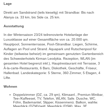
Lage
Direkt am Sandstrand (teils kieselig) mit Strandbar. Bis nach
Alanya ca. 33 km, bis Side ca. 25 km.
Ausstattung
In der Wintersaison 23/24 teilrenovierte Hotelanlage der
Luxusklasse auf einer Gesamtfläche von ca. 20.000 qm.
Hauptpool, Sonnenterrasse, Pool-/Strandbar. Liegen, Schirme,
Auflagen an Pool und Strand. Aquapark und Rutschenpool für
Kinder (teilweise beheizt) im gemeinsam genutzten Gartenbereich
des Schwesterhotels Kirman Leodykia. Rezeption, WLAN (im
gesamten Hotel begrenzt inkl.), Hauptrestaurant mit Terrasse, 3
À-la-carte-Restaurants, 6 Bars, Diskothek, Geschäfte, Friseur,
Hallenbad. Landeskategorie: 5 Sterne, 360 Zimmer, 5 Etagen, 4
Lifte.
Wohnen
Doppelzimmer (DZ, ca. 29 qm), Klimaanl., Premiun-Minibar,
Tee-/Kaffeeset, TV, Telefon, WLAN, Safe. Dusche, WC,
Föhn, Bademantel, Slipper, Kissenmenü. Balkon, wahlw.
Meerblick (DZM)/seitl. Meerblick (DSM). Max. 3E