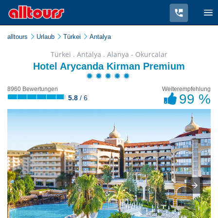
alltours
Urlaub
Türkei
Antalya
Türkei . Antalya . Alanya - Okurcalar
Hotel Arycanda Kirman Premium
8960 Bewertungen
Weiterempfehlung
99 %
5.8
/ 6