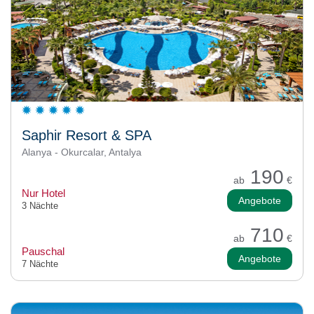
Saphir Resort & SPA
Alanya - Okurcalar, Antalya
190
ab
€
Nur Hotel
Angebote
3 Nächte
710
ab
€
Pauschal
Angebote
7 Nächte