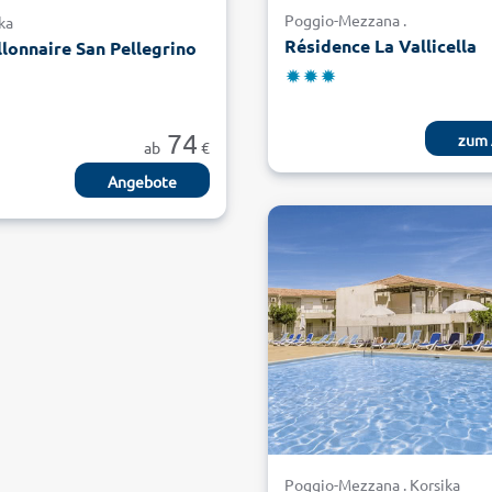
Poggio-Mezzana .
ika
Résidence La Vallicella
llonnaire San Pellegrino
74
zum 
ab
€
Angebote
Poggio-Mezzana . Korsika