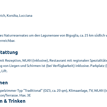
ich, Korsika, Lucciana
e
es Naturreservates um den Lagunensee von Biguglia, ca. 25 km südlich v
erreichbar.
tattung
mit Rezeption, WLAN (inklusive), Restaurant mit regionalen Spezialitä
 von Liegen und Schirmen ist (bei Verfügbarkeit) inklusive. Parkplatz (
 Lift.
nen
pelzimmer Typ "Traditional" (DZ3, ca. 20 qm), Klimaanlage, TV, WLAN (in
kon/Terrasse. Max. 3E
n & Trinken