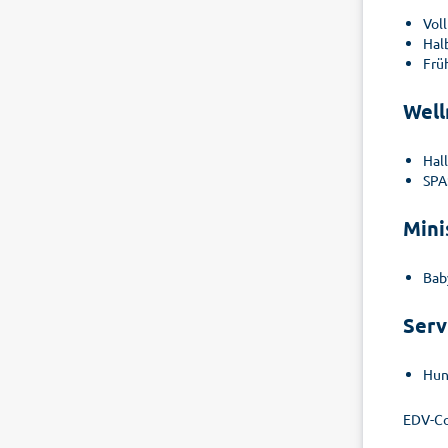
Vol
Hal
Frü
Well
Hal
SPA
Mini
Bab
Serv
Hund
EDV-Co