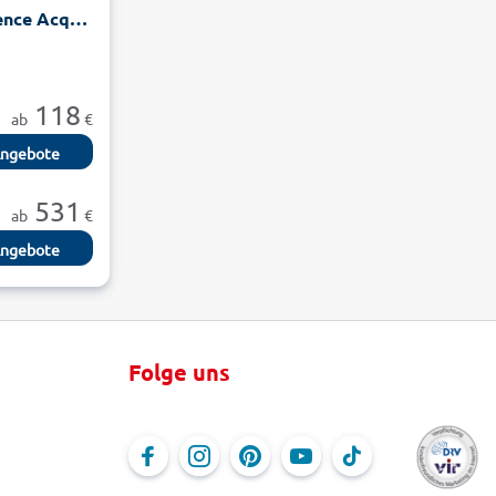
Résidence Odalys Référence Acqua Bella
118
ab
€
ngebote
531
ab
€
ngebote
Folge uns