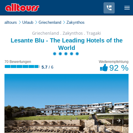
alltours
Urlaub
Griechenland
Zakynthos
Griechenland . Zakynthos . Tragaki
Lesante Blu - The Leading Hotels of the
World
70 Bewertungen
Weiterempfehlung
92 %
5.7
/ 6