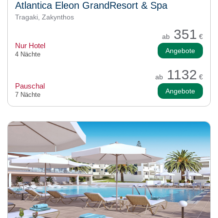
Atlantica Eleon GrandResort & Spa
Tragaki, Zakynthos
351
ab
€
Nur Hotel
Angebote
4 Nächte
1132
ab
€
Pauschal
Angebote
7 Nächte