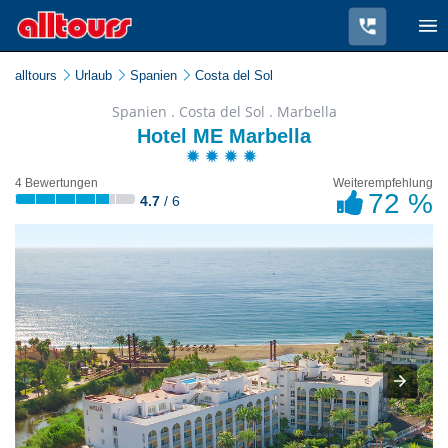
alltours
Urlaub
Spanien
Costa del Sol
Spanien . Costa del Sol . Marbella
Hotel ME Marbella
4 Bewertungen
Weiterempfehlung
72 %
4.7
/ 6