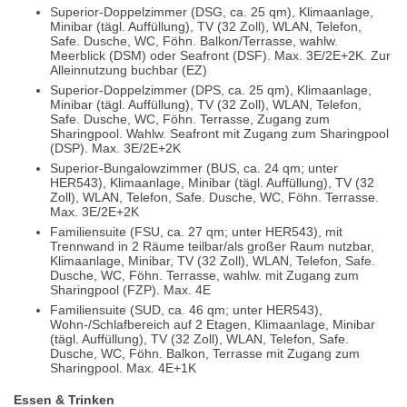
Superior-Doppelzimmer (DSG, ca. 25 qm), Klimaanlage,
Minibar (tägl. Auffüllung), TV (32 Zoll), WLAN, Telefon,
Safe. Dusche, WC, Föhn. Balkon/Terrasse, wahlw.
Meerblick (DSM) oder Seafront (DSF). Max. 3E/2E+2K. Zur
Alleinnutzung buchbar (EZ)
Superior-Doppelzimmer (DPS, ca. 25 qm), Klimaanlage,
Minibar (tägl. Auffüllung), TV (32 Zoll), WLAN, Telefon,
Safe. Dusche, WC, Föhn. Terrasse, Zugang zum
Sharingpool. Wahlw. Seafront mit Zugang zum Sharingpool
(DSP). Max. 3E/2E+2K
Superior-Bungalowzimmer (BUS, ca. 24 qm; unter
HER543), Klimaanlage, Minibar (tägl. Auffüllung), TV (32
Zoll), WLAN, Telefon, Safe. Dusche, WC, Föhn. Terrasse.
Max. 3E/2E+2K
Familiensuite (FSU, ca. 27 qm; unter HER543), mit
Trennwand in 2 Räume teilbar/als großer Raum nutzbar,
Klimaanlage, Minibar, TV (32 Zoll), WLAN, Telefon, Safe.
Dusche, WC, Föhn. Terrasse, wahlw. mit Zugang zum
Sharingpool (FZP). Max. 4E
Familiensuite (SUD, ca. 46 qm; unter HER543),
Wohn-/Schlafbereich auf 2 Etagen, Klimaanlage, Minibar
(tägl. Auffüllung), TV (32 Zoll), WLAN, Telefon, Safe.
Dusche, WC, Föhn. Balkon, Terrasse mit Zugang zum
Sharingpool. Max. 4E+1K
Essen & Trinken