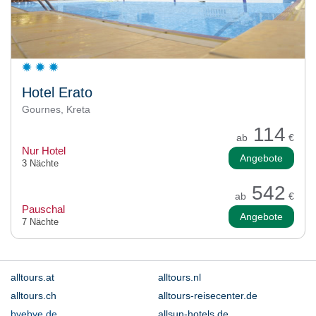
Hotel Erato
Gournes, Kreta
114
ab
€
Nur Hotel
Angebote
3 Nächte
542
ab
€
Pauschal
Angebote
7 Nächte
alltours.at
alltours.nl
alltours.ch
alltours-reisecenter.de
byebye.de
allsun-hotels.de