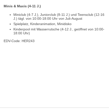
Minis & Maxis (4-11 J.)
Miniclub (4-7 J.), Juniorclub (8-11 J.) und Teensclub (12-16
J.) tägl. von 10:00-18:00 Uhr von Juli-August
Spielplatz, Kinderanimation, Minidisko
Kinderpool mit Wasserrutsche (4-12 J., geöffnet von 10:00-
18:00 Uhr)
EDV-Code: HER243
Hotelmerkmale
Bewertungen
Lage / Karte
Wetter