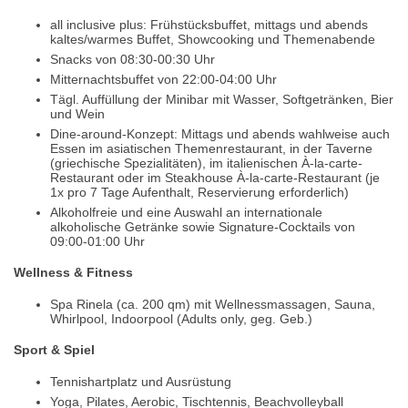
all inclusive plus: Frühstücksbuffet, mittags und abends
kaltes/warmes Buffet, Showcooking und Themenabende
Snacks von 08:30-00:30 Uhr
Mitternachtsbuffet von 22:00-04:00 Uhr
Tägl. Auffüllung der Minibar mit Wasser, Softgetränken, Bier
und Wein
Dine-around-Konzept: Mittags und abends wahlweise auch
Essen im asiatischen Themenrestaurant, in der Taverne
(griechische Spezialitäten), im italienischen À-la-carte-
Restaurant oder im Steakhouse À-la-carte-Restaurant (je
1x pro 7 Tage Aufenthalt, Reservierung erforderlich)
Alkoholfreie und eine Auswahl an internationale
alkoholische Getränke sowie Signature-Cocktails von
09:00-01:00 Uhr
Wellness & Fitness
Spa Rinela (ca. 200 qm) mit Wellnessmassagen, Sauna,
Whirlpool, Indoorpool (Adults only, geg. Geb.)
Sport & Spiel
Tennishartplatz und Ausrüstung
Yoga, Pilates, Aerobic, Tischtennis, Beachvolleyball