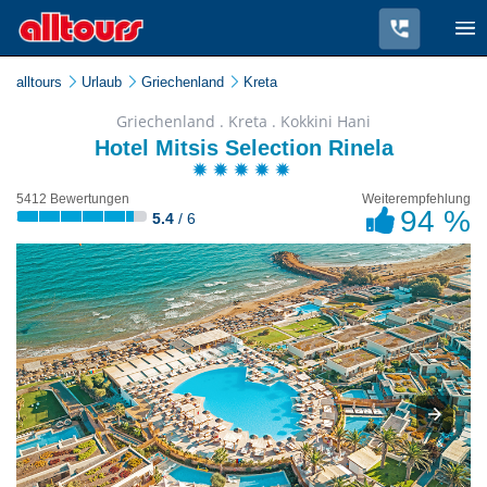
alltours
Urlaub
Griechenland
Kreta
Griechenland . Kreta . Kokkini Hani
Hotel Mitsis Selection Rinela
5412 Bewertungen
Weiterempfehlung
94 %
5.4
/ 6