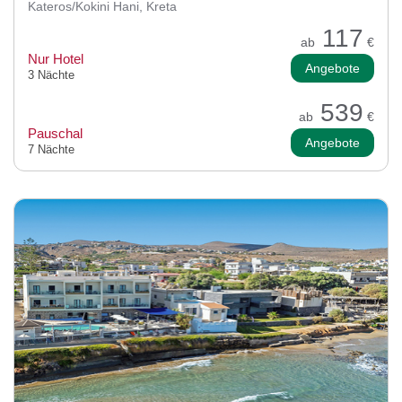
Kateros/Kokini Hani, Kreta
117
ab
€
Nur Hotel
Angebote
3 Nächte
539
ab
€
Pauschal
Angebote
7 Nächte