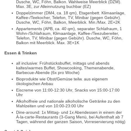
Dusche, WC, Föhn, Balkon. Wahlweise Meerblick (DZM).
Max. 3E, zur Alleinnutzung buchbar (EZ)
Doppelzimmer (DM4, ca. 18 qm), Etagenbett. Klimaanlage,
Kaffee-/Teekocher, Telefon, TV, Minibar (gegen Gebühr).
Dusche, WC, Föhn, Balkon, Meerblick. Min./Max. 2E+2K
Appartements (APB, ca. 40 qm), separater Schlafraum, 1
Wohn-/Schlafraum, Klimaanlage, Kaffee-/Teezubereiter,
Telefon, TV, Minibar (gegen Gebühr). Dusche, WC, Föhn,
Balkon mit Meerblick. Max. 3E+1K
Essen & Trinken
all inclusive: Frühstücksbuffet, mittags und abends
kaltes/warmes Buffet, Showcooking, Themenabende,
Barbecue-Abende (6x pro Woche)
Bioprodukte wie Obst/Gemüse teilw. aus eigenem
ökologischen Anbau
Eiscreme von 11:00-12:30 Uhr, Snacks von 15:00-17:00
Uhr
Alkoholfreie und nationale alkoholische Getränke zu den
Mahlzeiten und von 10:00-23:00 Uhr
Dine-around: 1x Mittag- und 1x Abendessen in einem der
À-la-carte-Restaurants (3-Gang Menü, bei Aufenthalt ab 7
Tagen, während der ganzen Saison, Vorreservierung nötig)