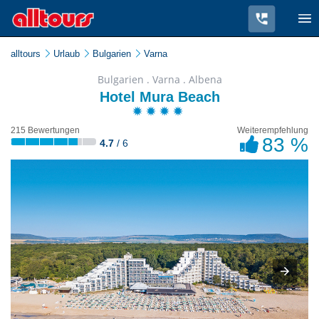
alltours
Urlaub
Bulgarien
Varna
Bulgarien . Varna . Albena
Hotel Mura Beach
215 Bewertungen
Weiterempfehlung
83 %
4.7
/ 6