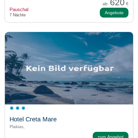
620
ab
€
Pauschal
Angebote
7 Nächte
Hotel Creta Mare
Plakias,
zum Angebot