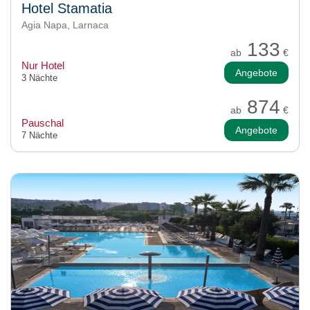
Hotel Stamatia
Agia Napa, Larnaca
133
ab
€
Nur Hotel
Angebote
3 Nächte
874
ab
€
Pauschal
Angebote
7 Nächte