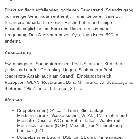
Direkt am flach abfallenden, goldenen Sandstrand (Strandzugang
nur wenige Gehminuten entfernt), in unmittelbarer Nähe zur
Strandpromenade. Ein kleiner Fischerhafen und einige
Einkaufsmöglichkeiten, Bars und Restaurants in naher
Umgebung. Das Ortszentrum von Ayia Napa ist ca. 500 m
entfernt.
Ausstattung
Swimmingpool, Sonnenterrassen, Pool-/Snackbar, Strandbar
(stdw. und nur für Getränke). Liegen, Schirme am Pool
(begrenzte Anzahl auch am Strand). Empfangsbereich,
Rezeption, WLAN, Restaurant, Bars, Minimarkt. Landeskategorie:
4 Sterne, 196 Zimmer, 5 Etagen, 2 Lifte.
Wohnen
Doppelzimmer (DZ, ca. 18 qm), Klimaanlage,
Minikühlschrank, Wasserkocher, WLAN, TV, Telefon und
Mietsafe. Dusche, WC und Föhn. Balkon. Wahlw. mit
Meerblick buchbar (DZM). Max. 3E, zur Alleinnutzung
buchbar (EZ)
Doppelzimmer Luxury (DSL, ca. 21 qm), Klimaanlage,