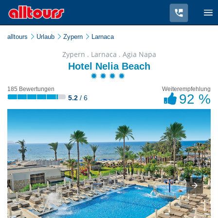
alltours
Urlaub
Zypern
Larnaca
Zypern . Larnaca . Agia Napa
Hotel Nelia Beach
185 Bewertungen
Weiterempfehlung
92 %
5.2
/ 6