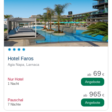
Hotel Faros
Agia Napa, Larnaca
69
ab
€
Nur Hotel
Angebote
1 Nacht
965
ab
€
Pauschal
Angebote
7 Nächte