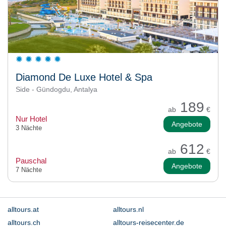
Diamond De Luxe Hotel & Spa
Side - Gündogdu, Antalya
189
ab
€
Nur Hotel
Angebote
3 Nächte
612
ab
€
Pauschal
Angebote
7 Nächte
alltours.at
alltours.nl
alltours.ch
alltours-reisecenter.de