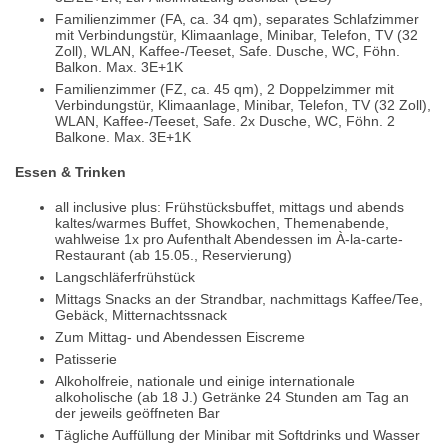
Familienzimmer (FA, ca. 34 qm), separates Schlafzimmer
mit Verbindungstür, Klimaanlage, Minibar, Telefon, TV (32
Zoll), WLAN, Kaffee-/Teeset, Safe. Dusche, WC, Föhn.
Balkon. Max. 3E+1K
Familienzimmer (FZ, ca. 45 qm), 2 Doppelzimmer mit
Verbindungstür, Klimaanlage, Minibar, Telefon, TV (32 Zoll),
WLAN, Kaffee-/Teeset, Safe. 2x Dusche, WC, Föhn. 2
Balkone. Max. 3E+1K
Essen & Trinken
all inclusive plus: Frühstücksbuffet, mittags und abends
kaltes/warmes Buffet, Showkochen, Themenabende,
wahlweise 1x pro Aufenthalt Abendessen im À-la-carte-
Restaurant (ab 15.05., Reservierung)
Langschläferfrühstück
Mittags Snacks an der Strandbar, nachmittags Kaffee/Tee,
Gebäck, Mitternachtssnack
Zum Mittag- und Abendessen Eiscreme
Patisserie
Alkoholfreie, nationale und einige internationale
alkoholische (ab 18 J.) Getränke 24 Stunden am Tag an
der jeweils geöffneten Bar
Tägliche Auffüllung der Minibar mit Softdrinks und Wasser