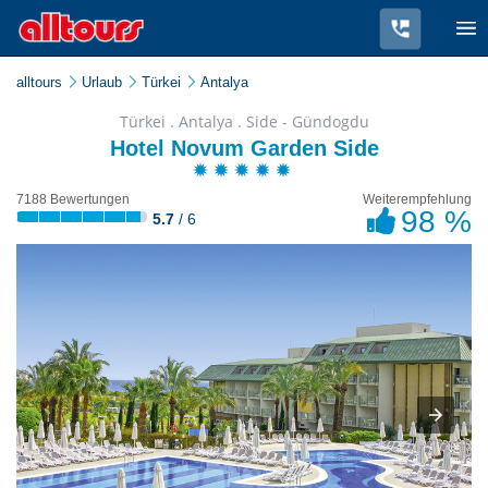
alltours
Urlaub
Türkei
Antalya
Türkei . Antalya . Side - Gündogdu
Hotel Novum Garden Side
7188 Bewertungen
Weiterempfehlung
98 %
5.7
/ 6