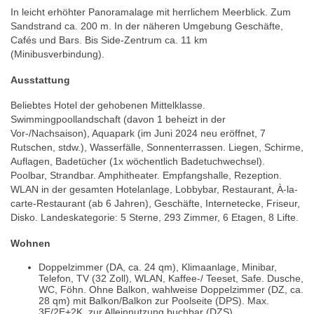
In leicht erhöhter Panoramalage mit herrlichem Meerblick. Zum
Sandstrand ca. 200 m. In der näheren Umgebung Geschäfte,
Cafés und Bars. Bis Side-Zentrum ca. 11 km
(Minibusverbindung).
Ausstattung
Beliebtes Hotel der gehobenen Mittelklasse.
Swimmingpoollandschaft (davon 1 beheizt in der
Vor-/Nachsaison), Aquapark (im Juni 2024 neu eröffnet, 7
Rutschen, stdw.), Wasserfälle, Sonnenterrassen. Liegen, Schirme,
Auflagen, Badetücher (1x wöchentlich Badetuchwechsel).
Poolbar, Strandbar. Amphitheater. Empfangshalle, Rezeption.
WLAN in der gesamten Hotelanlage, Lobbybar, Restaurant, À-la-
carte-Restaurant (ab 6 Jahren), Geschäfte, Internetecke, Friseur,
Disko. Landeskategorie: 5 Sterne, 293 Zimmer, 6 Etagen, 8 Lifte.
Wohnen
Doppelzimmer (DA, ca. 24 qm), Klimaanlage, Minibar,
Telefon, TV (32 Zoll), WLAN, Kaffee-/ Teeset, Safe. Dusche,
WC, Föhn. Ohne Balkon, wahlweise Doppelzimmer (DZ, ca.
28 qm) mit Balkon/Balkon zur Poolseite (DPS). Max.
3E/2E+2K, zur Alleinnutzung buchbar (DZS)