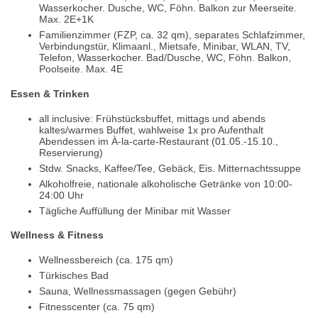
Wasserkocher. Dusche, WC, Föhn. Balkon zur Meerseite.
Max. 2E+1K
Familienzimmer (FZP, ca. 32 qm), separates Schlafzimmer,
Verbindungstür, Klimaanl., Mietsafe, Minibar, WLAN, TV,
Telefon, Wasserkocher. Bad/Dusche, WC, Föhn. Balkon,
Poolseite. Max. 4E
Essen & Trinken
all inclusive: Frühstücksbuffet, mittags und abends
kaltes/warmes Buffet, wahlweise 1x pro Aufenthalt
Abendessen im À-la-carte-Restaurant (01.05.-15.10.,
Reservierung)
Stdw. Snacks, Kaffee/Tee, Gebäck, Eis. Mitternachtssuppe
Alkoholfreie, nationale alkoholische Getränke von 10:00-
24:00 Uhr
Tägliche Auffüllung der Minibar mit Wasser
Wellness & Fitness
Wellnessbereich (ca. 175 qm)
Türkisches Bad
Sauna, Wellnessmassagen (gegen Gebühr)
Fitnesscenter (ca. 75 qm)