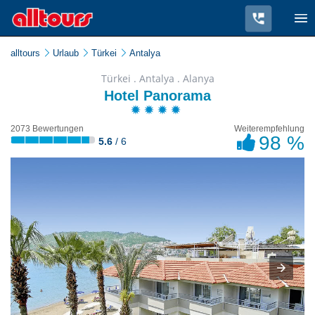
alltours
Urlaub
Türkei
Antalya
Türkei . Antalya . Alanya
Hotel Panorama
2073 Bewertungen
Weiterempfehlung
98 %
5.6
/ 6