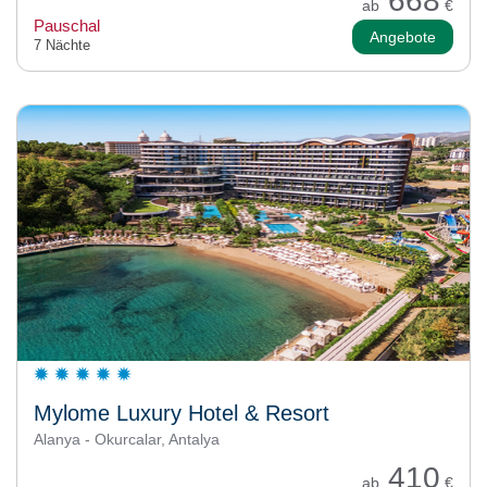
668
ab
€
Pauschal
Angebote
7 Nächte
Mylome Luxury Hotel & Resort
Alanya - Okurcalar, Antalya
410
ab
€