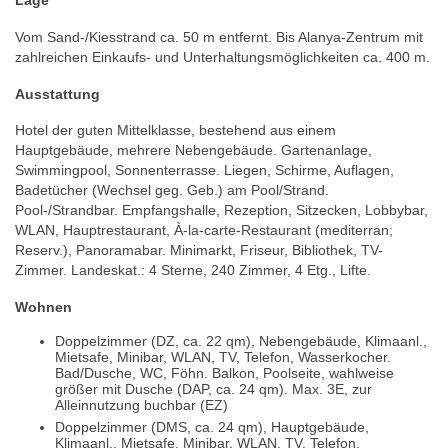
Lage
Vom Sand-/Kiesstrand ca. 50 m entfernt. Bis Alanya-Zentrum mit
zahlreichen Einkaufs- und Unterhaltungsmöglichkeiten ca. 400 m.
Ausstattung
Hotel der guten Mittelklasse, bestehend aus einem
Hauptgebäude, mehrere Nebengebäude. Gartenanlage,
Swimmingpool, Sonnenterrasse. Liegen, Schirme, Auflagen,
Badetücher (Wechsel geg. Geb.) am Pool/Strand.
Pool-/Strandbar. Empfangshalle, Rezeption, Sitzecken, Lobbybar,
WLAN, Hauptrestaurant, À-la-carte-Restaurant (mediterran;
Reserv.), Panoramabar. Minimarkt, Friseur, Bibliothek, TV-
Zimmer. Landeskat.: 4 Sterne, 240 Zimmer, 4 Etg., Lifte.
Wohnen
Doppelzimmer (DZ, ca. 22 qm), Nebengebäude, Klimaanl.,
Mietsafe, Minibar, WLAN, TV, Telefon, Wasserkocher.
Bad/Dusche, WC, Föhn. Balkon, Poolseite, wahlweise
größer mit Dusche (DAP, ca. 24 qm). Max. 3E, zur
Alleinnutzung buchbar (EZ)
Doppelzimmer (DMS, ca. 24 qm), Hauptgebäude,
Klimaanl., Mietsafe, Minibar, WLAN, TV, Telefon,