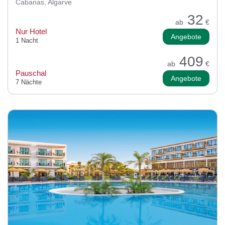
Cabanas, Algarve
32
ab
€
Nur Hotel
Angebote
1 Nacht
409
ab
€
Pauschal
Angebote
7 Nächte