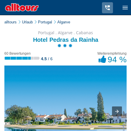
alltours
Urlaub
Portugal
Algarve
Portugal . Algarve . Cabanas
Hotel Pedras da Rainha
60 Bewertungen
Weiterempfehlung
94 %
4.5
/ 6