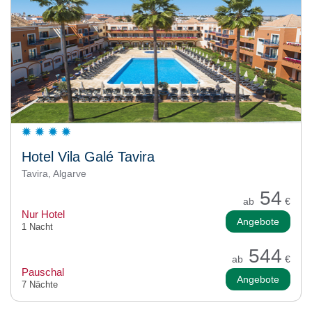
Hotel Vila Galé Tavira
Tavira, Algarve
54
ab
€
Nur Hotel
Angebote
1 Nacht
544
ab
€
Pauschal
Angebote
7 Nächte