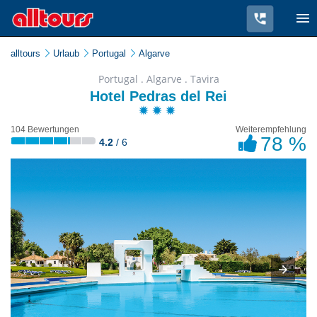
alltours
Urlaub
Portugal
Algarve
Portugal . Algarve . Tavira
Hotel Pedras del Rei
104 Bewertungen
Weiterempfehlung
78 %
4.2
/ 6