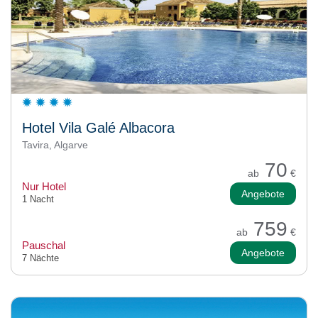
Hotel Vila Galé Albacora
Tavira, Algarve
70
ab
€
Nur Hotel
Angebote
1 Nacht
759
ab
€
Pauschal
Angebote
7 Nächte