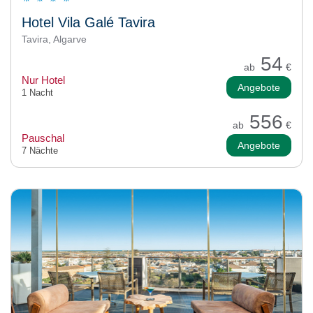
Hotel Vila Galé Tavira
Tavira, Algarve
54
ab
€
Nur Hotel
Angebote
1 Nacht
556
ab
€
Pauschal
Angebote
7 Nächte