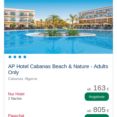
AP Hotel Cabanas Beach & Nature - Adults
Only
Cabanas, Algarve
163
ab
€
Nur Hotel
Angebote
2 Nächte
805
ab
€
Pauschal