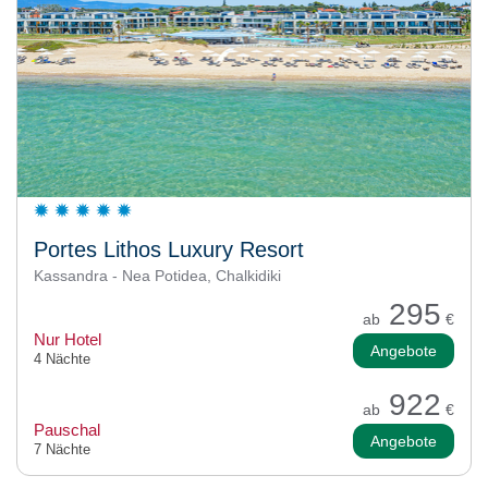
Portes Lithos Luxury Resort
Kassandra - Nea Potidea, Chalkidiki
295
ab
€
Nur Hotel
Angebote
4 Nächte
922
ab
€
Pauschal
Angebote
7 Nächte