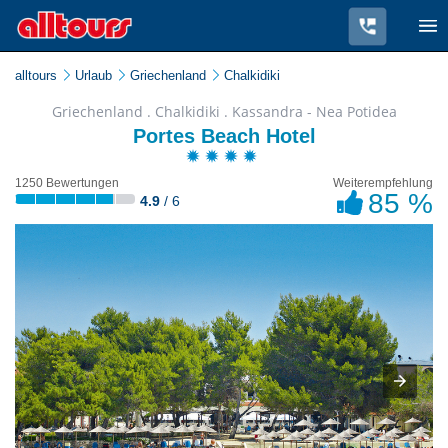
alltours
Urlaub
Griechenland
Chalkidiki
Griechenland . Chalkidiki . Kassandra - Nea Potidea
Portes Beach Hotel
1250 Bewertungen
Weiterempfehlung
85 %
4.9
/ 6