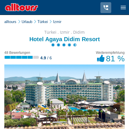
alltours
Urlaub
Türkei
Izmir
Türkei . Izmir . Didim
Hotel Agaya Didim Resort
48 Bewertungen
Weiterempfehlung
81 %
4.9
/ 6