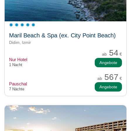
Maril Beach & Spa (ex. City Point Beach)
Didim, Izmir
54
ab
€
Nur Hotel
Angebote
1 Nacht
567
ab
€
Pauschal
Angebote
7 Nächte