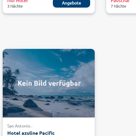
Nur Hotel
Pauschal
Angebote
3 Nächte
7 Nächte
San Antonio .
Hotel azuline Pacific