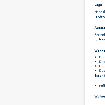
Lage
Nahe d
Stadtze
Aussta
Ferien
Aufenth
Wohne
Dop
Dop
Dop
Dop
Essen 
Frü
Wellne