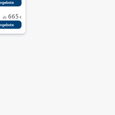
ngebote
665
ab
€
ngebote