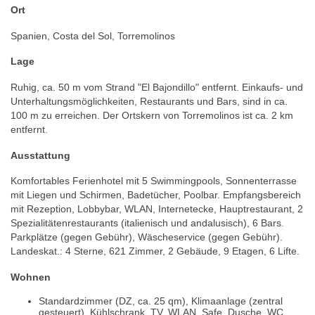
Ort
Spanien, Costa del Sol, Torremolinos
Lage
Ruhig, ca. 50 m vom Strand "El Bajondillo" entfernt. Einkaufs- und
Unterhaltungsmöglichkeiten, Restaurants und Bars, sind in ca.
100 m zu erreichen. Der Ortskern von Torremolinos ist ca. 2 km
entfernt.
Ausstattung
Komfortables Ferienhotel mit 5 Swimmingpools, Sonnenterrasse
mit Liegen und Schirmen, Badetücher, Poolbar. Empfangsbereich
mit Rezeption, Lobbybar, WLAN, Internetecke, Hauptrestaurant, 2
Spezialitätenrestaurants (italienisch und andalusisch), 6 Bars.
Parkplätze (gegen Gebühr), Wäscheservice (gegen Gebühr).
Landeskat.: 4 Sterne, 621 Zimmer, 2 Gebäude, 9 Etagen, 6 Lifte.
Wohnen
Standardzimmer (DZ, ca. 25 qm), Klimaanlage (zentral
gesteuert), Kühlschrank, TV, WLAN, Safe. Dusche, WC,