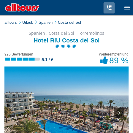
alltours
Urlaub
Spanien
Costa del Sol
Spanien . Costa del Sol . Torremolinos
Hotel RIU Costa del Sol
926 Bewertungen
Weiterempfehlung
89 %
5.1
/ 6