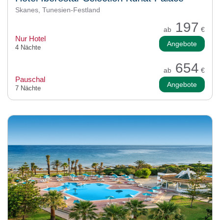
Skanes, Tunesien-Festland
197
ab
€
Nur Hotel
Angebote
4 Nächte
654
ab
€
Pauschal
Angebote
7 Nächte