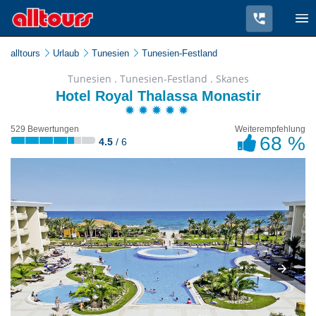
alltours
Urlaub
Tunesien
Tunesien-Festland
Tunesien . Tunesien-Festland . Skanes
Hotel Royal Thalassa Monastir
529 Bewertungen
Weiterempfehlung
68 %
4.5
/ 6