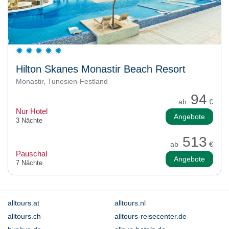
Hilton Skanes Monastir Beach Resort
Monastir, Tunesien-Festland
94
ab
€
Nur Hotel
Angebote
3 Nächte
513
ab
€
Pauschal
Angebote
7 Nächte
alltours.at
alltours.nl
alltours.ch
alltours-reisecenter.de