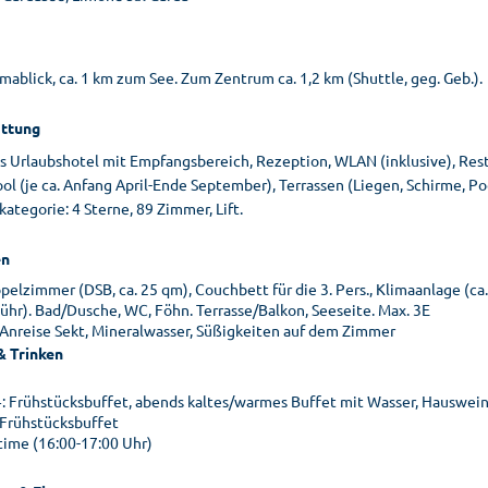
ablick, ca. 1 km zum See. Zum Zentrum ca. 1,2 km (Shuttle, geg. Geb.).
ttung
 Urlaubshotel mit Empfangsbereich, Rezeption, WLAN (inklusive), Restau
ol (je ca. Anfang April-Ende September), Terrassen (Liegen, Schirme, Po
ategorie: 4 Sterne, 89 Zimmer, Lift.
n
elzimmer (DSB, ca. 25 qm), Couchbett für die 3. Pers., Klimaanlage (ca. 
ühr). Bad/Dusche, WC, Föhn. Terrasse/Balkon, Seeseite. Max. 3E
 Anreise Sekt, Mineralwasser, Süßigkeiten auf dem Zimmer
& Trinken
: Frühstücksbuffet, abends kaltes/warmes Buffet mit Wasser, Hauswein
 Frühstücksbuffet
time (16:00-17:00 Uhr)