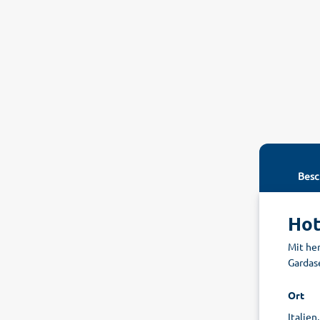
Besc
Hot
Mit he
Gardas
Ort
Italien