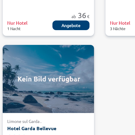
36
ab
€
Nur Hotel
Nur Hotel
Angebote
1 Nacht
3 Nächte
Limone sul Garda .
Hotel Garda Bellevue