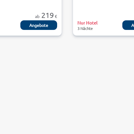
219
ab
€
Nur Hotel
Angebote
A
3 Nächte