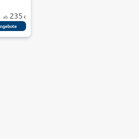
235
ab
€
ngebote