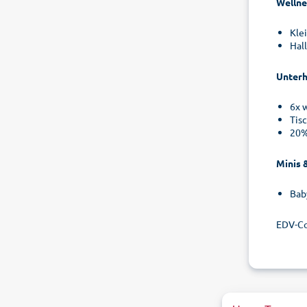
Wellne
Kle
Hal
Unterh
6x w
Tis
20%
Minis 
Bab
EDV-C