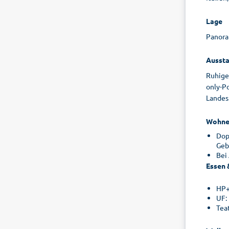
Lage
Panoram
Aussta
Ruhiges
only-Po
Landesk
Wohne
Dopp
Geb
Bei
Essen 
HP+
UF:
Tea