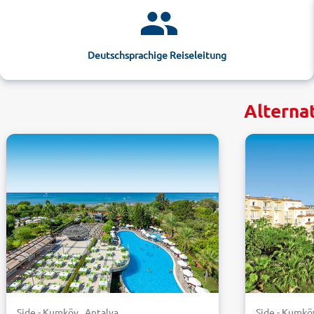
Deutschsprachige Reiseleitung
Alterna
Side - Kumköy . Antalya
Side - Kumköy