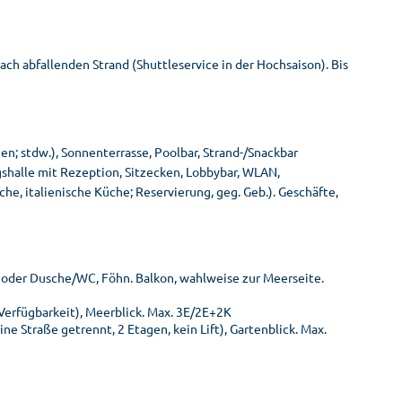
ach abfallenden Strand (Shuttleservice in der Hochsaison). Bis
n; stdw.), Sonnenterrasse, Poolbar, Strand-/Snackbar
halle mit Rezeption, Sitzecken, Lobbybar, WLAN,
he, italienische Küche; Reservierung, geg. Geb.). Geschäfte,
d oder Dusche/WC, Föhn. Balkon, wahlweise zur Meerseite.
Verfügbarkeit), Meerblick. Max. 3E/2E+2K
 Straße getrennt, 2 Etagen, kein Lift), Gartenblick. Max.