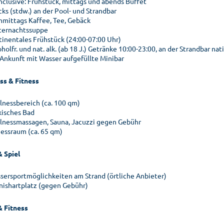
inclusive: Frühstück, mittags und abends Buffet
cks (stdw.) an der Pool- und Strandbar
hmittags Kaffee, Tee, Gebäck
ternachtssuppe
tinentales Frühstück (24:00-07:00 Uhr)
holfr. und nat. alk. (ab 18 J.) Getränke 10:00-23:00, an der Strandbar n
 Ankunft mit Wasser aufgefüllte Minibar
ss & Fitness
lnessbereich (ca. 100 qm)
kisches Bad
lnessmassagen, Sauna, Jacuzzi gegen Gebühr
nessraum (ca. 65 qm)
& Spiel
sersportmöglichkeiten am Strand (örtliche Anbieter)
nishartplatz (gegen Gebühr)
& Fitness