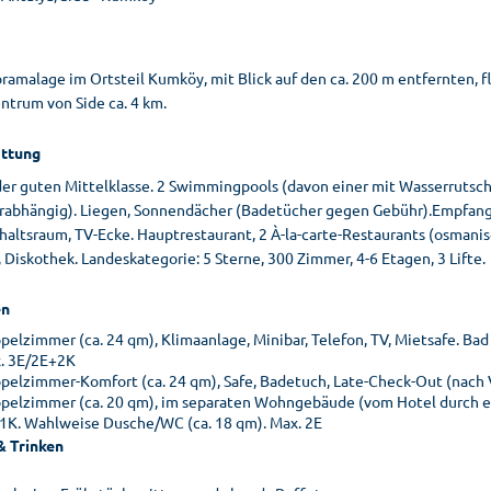
ramalage im Ortsteil Kumköy, mit Blick auf den ca. 200 m entfernten, fl
ntrum von Side ca. 4 km.
ttung
der guten Mittelklasse. 2 Swimmingpools (davon einer mit Wasserrutsche
rabhängig). Liegen, Sonnendächer (Badetücher gegen Gebühr).Empfangs
altsraum, TV-Ecke. Hauptrestaurant, 2 À-la-carte-Restaurants (osmanisc
, Diskothek. Landeskategorie: 5 Sterne, 300 Zimmer, 4-6 Etagen, 3 Lifte.
n
pelzimmer (ca. 24 qm), Klimaanlage, Minibar, Telefon, TV, Mietsafe. Ba
. 3E/2E+2K
pelzimmer-Komfort (ca. 24 qm), Safe, Badetuch, Late-Check-Out (nach 
pelzimmer (ca. 20 qm), im separaten Wohngebäude (vom Hotel durch eine
1K. Wahlweise Dusche/WC (ca. 18 qm). Max. 2E
& Trinken