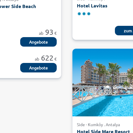
Hotel Lavitas
lower Side Beach
93
zum 
ab
€
Angebote
622
ab
€
Angebote
Side - Kumköy . Antalya
Hotel Side Mare Resort