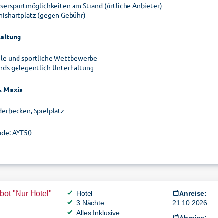
sersportmöglichkeiten am Strand (örtliche Anbieter)
nishartplatz (gegen Gebühr)
altung
ele und sportliche Wettbewerbe
nds gelegentlich Unterhaltung
& Maxis
derbecken, Spielplatz
de: AYT50
ot "Nur Hotel"
Hotel
Anreise:
3 Nächte
21.10.2026
Alles Inklusive
Abreise: