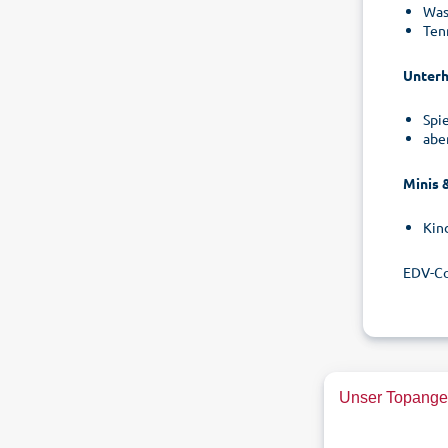
Was
Ten
Unterh
Spi
abe
Minis 
Kin
EDV-Co
Unser Topangeb