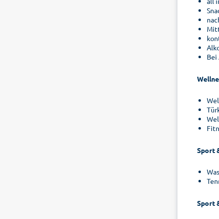
all 
Sna
nac
Mit
kon
Alko
Bei
Wellne
Wel
Tür
Wel
Fit
Sport 
Was
Ten
Sport 