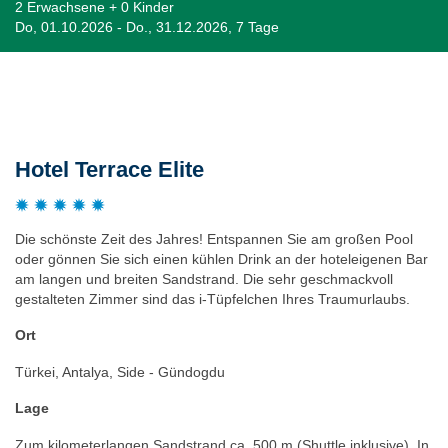
2 Erwachsene + 0 Kinder
Do, 01.10.2026 - Do., 31.12.2026, 7 Tage
Beschreibung
Hotel Terrace Elite
Die schönste Zeit des Jahres! Entspannen Sie am großen Pool
oder gönnen Sie sich einen kühlen Drink an der hoteleigenen Bar
am langen und breiten Sandstrand. Die sehr geschmackvoll
gestalteten Zimmer sind das i-Tüpfelchen Ihres Traumurlaubs.
Ort
Türkei, Antalya, Side - Gündogdu
Lage
Zum kilometerlangen Sandstrand ca. 500 m (Shuttle inklusive). In