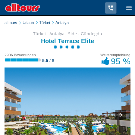
alltours
Urlaub
Türkei
Antalya
Türkei . Antalya . Side - Gündogdu
Hotel Terrace Elite
2906 Bewertungen
Weiterempfehlung
95 %
5.5
/ 6