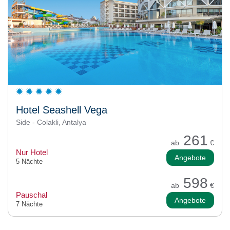
Hotel Seashell Vega
Side - Colakli, Antalya
261
ab
€
Nur Hotel
Angebote
5 Nächte
598
ab
€
Pauschal
Angebote
7 Nächte