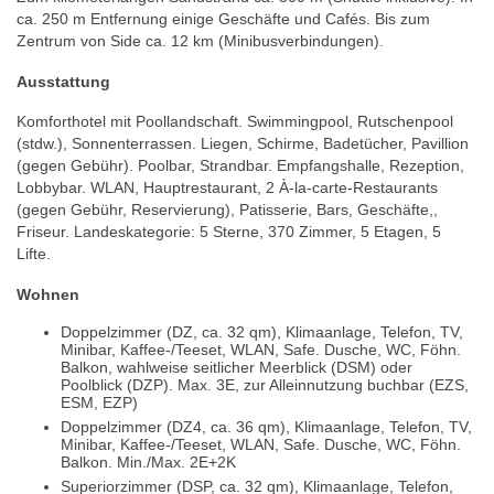
ca. 250 m Entfernung einige Geschäfte und Cafés. Bis zum
Zentrum von Side ca. 12 km (Minibusverbindungen).
Ausstattung
Komforthotel mit Poollandschaft. Swimmingpool, Rutschenpool
(stdw.), Sonnenterrassen. Liegen, Schirme, Badetücher, Pavillion
(gegen Gebühr). Poolbar, Strandbar. Empfangshalle, Rezeption,
Lobbybar. WLAN, Hauptrestaurant, 2 À-la-carte-Restaurants
(gegen Gebühr, Reservierung), Patisserie, Bars, Geschäfte,,
Friseur. Landeskategorie: 5 Sterne, 370 Zimmer, 5 Etagen, 5
Lifte.
Wohnen
Doppelzimmer (DZ, ca. 32 qm), Klimaanlage, Telefon, TV,
Minibar, Kaffee-/Teeset, WLAN, Safe. Dusche, WC, Föhn.
Balkon, wahlweise seitlicher Meerblick (DSM) oder
Poolblick (DZP). Max. 3E, zur Alleinnutzung buchbar (EZS,
ESM, EZP)
Doppelzimmer (DZ4, ca. 36 qm), Klimaanlage, Telefon, TV,
Minibar, Kaffee-/Teeset, WLAN, Safe. Dusche, WC, Föhn.
Balkon. Min./Max. 2E+2K
Superiorzimmer (DSP, ca. 32 qm), Klimaanlage, Telefon,