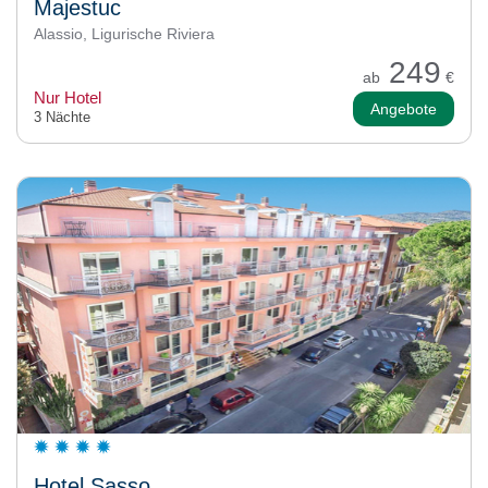
Majestuc
Alassio, Ligurische Riviera
249
ab
€
Nur Hotel
Angebote
3 Nächte
Hotel Sasso