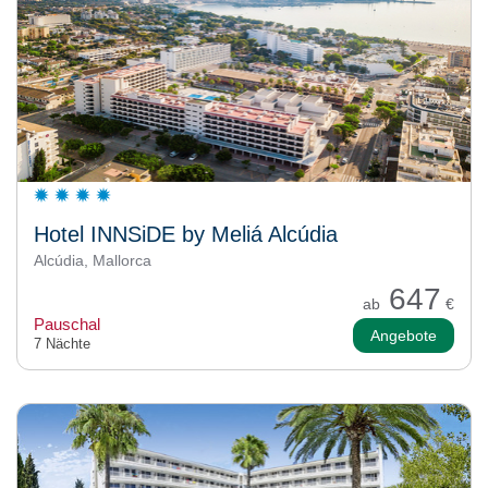
Hotel INNSiDE by Meliá Alcúdia
Alcúdia, Mallorca
647
ab
€
Pauschal
Angebote
7 Nächte