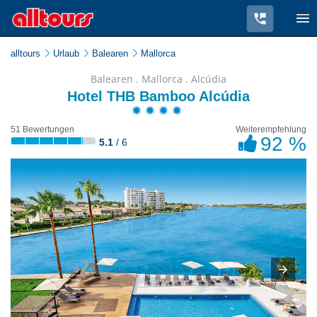
alltours
Urlaub
Balearen
Mallorca
Balearen . Mallorca . Alcúdia
Hotel THB Bamboo Alcúdia
51 Bewertungen
Weiterempfehlung
92 %
5.1
/ 6