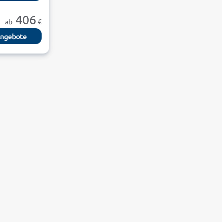
406
ab
€
ngebote