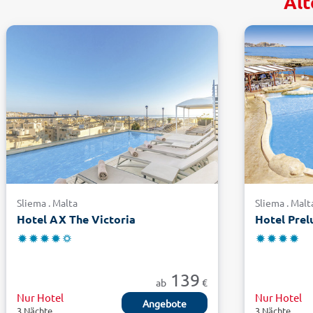
Alt
Sliema . Malta
Sliema . Malt
Hotel AX The Victoria
Hotel Prel
139
ab
€
Nur Hotel
Nur Hotel
Angebote
3 Nächte
3 Nächte