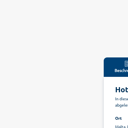
Beschr
Hot
In die
abgeles
Ort
Malta, 