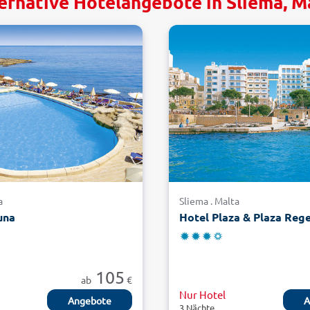
ernative Hotelangebote in Sliema, M
a
Sliema . Malta
una
Hotel Plaza & Plaza Reg
105
ab
€
Nur Hotel
Angebote
A
3 Nächte