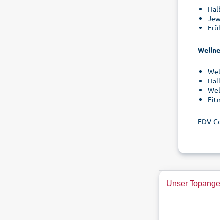
Hal
Jew
Frü
Wellne
Wel
Hal
Wel
Fit
EDV-C
Unser Topange