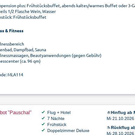
bpension plus: Frühstücksbuffet, abends kaltes/warmes Buffet oder 3
eils 1/2 Flasche Wein, Wasser
hstück: Frühstücksbuffet
ss & Fitness
lnessbereich
lenbad, Dampfbad, Sauna
lnessmassagen, Beautyanwendungen (gegen Gebühr)
nesscenter (ca. 96 qm)
ode: MLA114
bot "Pauschal"
Flug + Hotel
Hinflug ab
7 Nächte
Mi 21.10.2026 
Frühstück
Rückflug ab
Doppelzimmer Deluxe
Mi 28.10.2026 