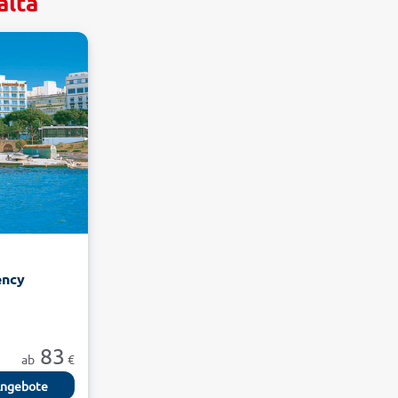
alta
ency
83
ab
€
ngebote