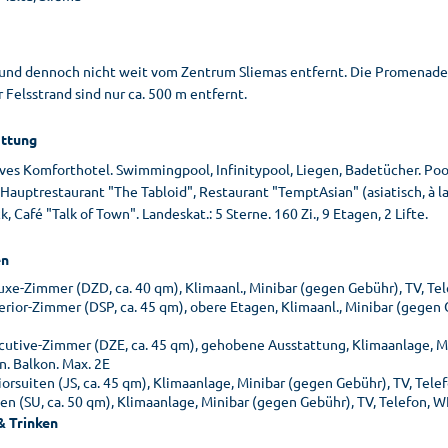
 und dennoch nicht weit vom Zentrum Sliemas entfernt. Die Promenade,
 Felsstrand sind nur ca. 500 m entfernt.
ttung
ives Komforthotel. Swimmingpool, Infinitypool, Liegen, Badetücher. Poo
auptrestaurant "The Tabloid", Restaurant "TemptAsian" (asiatisch, à l
k, Café "Talk of Town". Landeskat.: 5 Sterne. 160 Zi., 9 Etagen, 2 Lifte.
n
uxe-Zimmer (DZD, ca. 40 qm), Klimaanl., Minibar (gegen Gebühr), TV, Tel
erior-Zimmer (DSP, ca. 45 qm), obere Etagen, Klimaanl., Minibar (gegen 
cutive-Zimmer (DZE, ca. 45 qm), gehobene Ausstattung, Klimaanlage, Mi
n. Balkon. Max. 2E
iorsuiten (JS, ca. 45 qm), Klimaanlage, Minibar (gegen Gebühr), TV, Tel
ten (SU, ca. 50 qm), Klimaanlage, Minibar (gegen Gebühr), TV, Telefon, W
& Trinken