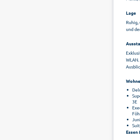
Lage
Ruhig,
und der
Aussta
Exklus
WLAN. H
Ausblic
Wohne
Del
Sup
3E
Exe
Föh
Jun
Sui
Essen 