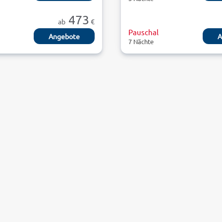
473
ab
€
Pauschal
Angebote
A
7 Nächte