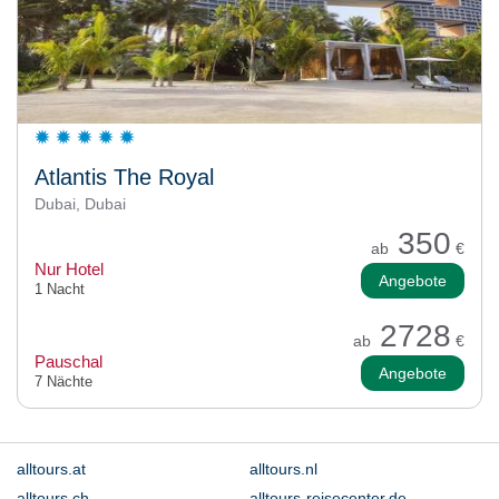
Atlantis The Royal
Dubai, Dubai
350
ab
€
Nur Hotel
Angebote
1 Nacht
2728
ab
€
Pauschal
Angebote
7 Nächte
alltours.at
alltours.nl
alltours.ch
alltours-reisecenter.de