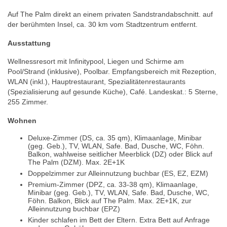
Auf The Palm direkt an einem privaten Sandstrandabschnitt. auf
der berühmten Insel, ca. 30 km vom Stadtzentrum entfernt.
Ausstattung
Wellnessresort mit Infinitypool, Liegen und Schirme am
Pool/Strand (inklusive), Poolbar. Empfangsbereich mit Rezeption,
WLAN (inkl.), Hauptrestaurant, Spezialitätenrestaurants
(Spezialisierung auf gesunde Küche), Café. Landeskat.: 5 Sterne,
255 Zimmer.
Wohnen
Deluxe-Zimmer (DS, ca. 35 qm), Klimaanlage, Minibar
(geg. Geb.), TV, WLAN, Safe. Bad, Dusche, WC, Föhn.
Balkon, wahlweise seitlicher Meerblick (DZ) oder Blick auf
The Palm (DZM). Max. 2E+1K
Doppelzimmer zur Alleinnutzung buchbar (ES, EZ, EZM)
Premium-Zimmer (DPZ, ca. 33-38 qm), Klimaanlage,
Minibar (geg. Geb.), TV, WLAN, Safe. Bad, Dusche, WC,
Föhn. Balkon, Blick auf The Palm. Max. 2E+1K, zur
Alleinnutzung buchbar (EPZ)
Kinder schlafen im Bett der Eltern. Extra Bett auf Anfrage