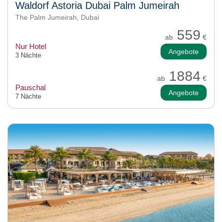
Waldorf Astoria Dubai Palm Jumeirah
The Palm Jumeirah, Dubai
559
ab
€
Nur Hotel
Angebote
3 Nächte
1884
ab
€
Pauschal
Angebote
7 Nächte