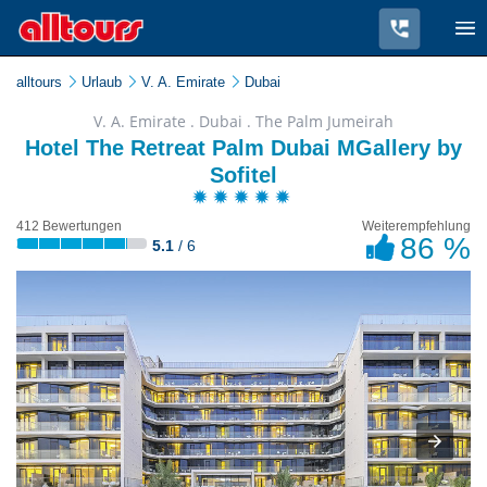
alltours
Urlaub
V. A. Emirate
Dubai
V. A. Emirate . Dubai . The Palm Jumeirah
Hotel The Retreat Palm Dubai MGallery by
Sofitel
412 Bewertungen
Weiterempfehlung
86 %
5.1
/ 6