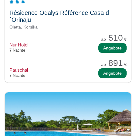
Résidence Odalys Référence Casa d
´Orinaju
Oletta, Korsika
510
ab
€
Nur Hotel
Angebote
7 Nächte
891
ab
€
Pauschal
Angebote
7 Nächte