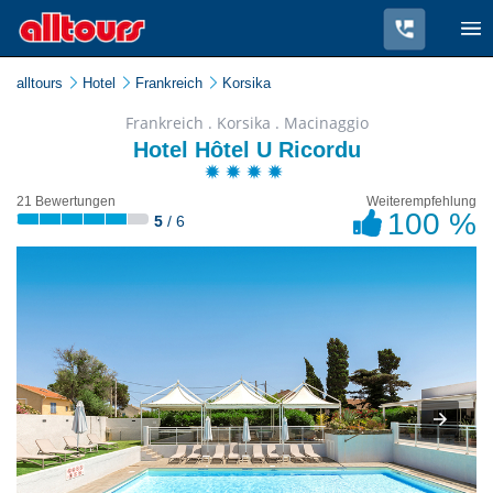
alltours
Hotel
Frankreich
Korsika
Frankreich . Korsika . Macinaggio
Hotel Hôtel U Ricordu
21 Bewertungen
Weiterempfehlung
100 %
5
/ 6