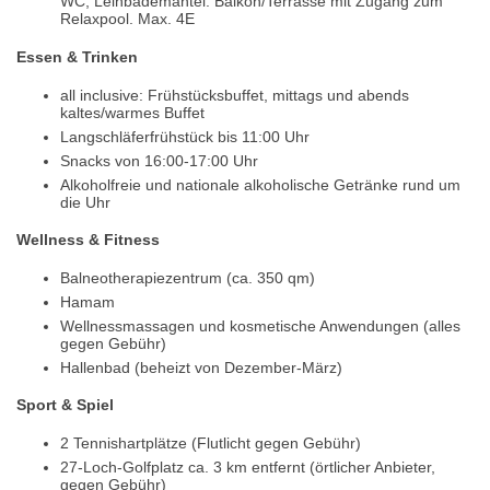
WC, Leihbademäntel. Balkon/Terrasse mit Zugang zum
Relaxpool. Max. 4E
Essen & Trinken
all inclusive: Frühstücksbuffet, mittags und abends
kaltes/warmes Buffet
Langschläferfrühstück bis 11:00 Uhr
Snacks von 16:00-17:00 Uhr
Alkoholfreie und nationale alkoholische Getränke rund um
die Uhr
Wellness & Fitness
Balneotherapiezentrum (ca. 350 qm)
Hamam
Wellnessmassagen und kosmetische Anwendungen (alles
gegen Gebühr)
Hallenbad (beheizt von Dezember-März)
Sport & Spiel
2 Tennishartplätze (Flutlicht gegen Gebühr)
27-Loch-Golfplatz ca. 3 km entfernt (örtlicher Anbieter,
gegen Gebühr)