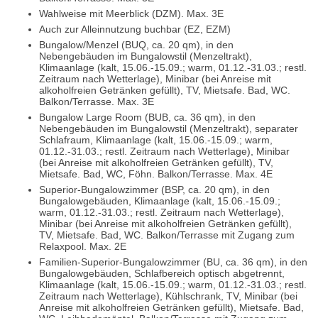
Wahlweise mit Meerblick (DZM). Max. 3E
Auch zur Alleinnutzung buchbar (EZ, EZM)
Bungalow/Menzel (BUQ, ca. 20 qm), in den
Nebengebäuden im Bungalowstil (Menzeltrakt),
Klimaanlage (kalt, 15.06.-15.09.; warm, 01.12.-31.03.; restl.
Zeitraum nach Wetterlage), Minibar (bei Anreise mit
alkoholfreien Getränken gefüllt), TV, Mietsafe. Bad, WC.
Balkon/Terrasse. Max. 3E
Bungalow Large Room (BUB, ca. 36 qm), in den
Nebengebäuden im Bungalowstil (Menzeltrakt), separater
Schlafraum, Klimaanlage (kalt, 15.06.-15.09.; warm,
01.12.-31.03.; restl. Zeitraum nach Wetterlage), Minibar
(bei Anreise mit alkoholfreien Getränken gefüllt), TV,
Mietsafe. Bad, WC, Föhn. Balkon/Terrasse. Max. 4E
Superior-Bungalowzimmer (BSP, ca. 20 qm), in den
Bungalowgebäuden, Klimaanlage (kalt, 15.06.-15.09.;
warm, 01.12.-31.03.; restl. Zeitraum nach Wetterlage),
Minibar (bei Anreise mit alkoholfreien Getränken gefüllt),
TV, Mietsafe. Bad, WC. Balkon/Terrasse mit Zugang zum
Relaxpool. Max. 2E
Familien-Superior-Bungalowzimmer (BU, ca. 36 qm), in den
Bungalowgebäuden, Schlafbereich optisch abgetrennt,
Klimaanlage (kalt, 15.06.-15.09.; warm, 01.12.-31.03.; restl.
Zeitraum nach Wetterlage), Kühlschrank, TV, Minibar (bei
Anreise mit alkoholfreien Getränken gefüllt), Mietsafe. Bad,