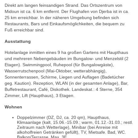
Direkt am langen feinsandigen Strand. Das Ortszentrum von
Midoun ist ca. 6 km entfernt. Der Flughafen von Djerba ist in ca.
25 km erreichbar. In der näheren Umgebung befinden sich
Restaurants, Bars und Einkaufsmöglichkeiten, die bequem zu
Fuß erreichbar sind.
Ausstattung
Hotelanlage inmitten eines 9 ha großen Gartens mit Haupthaus
und mehreren Nebengebäuden im Bungalow- und Menzelstil (2
Etagen). Swimmingpool, Ruhepool (für Bungalowgäste),
Wasserrutschenpool (Mai-Oktober, wetterabhängig),
Sonnenterrassen, Schirme, Liegen und Auflagen (Badetücher
geg. Kaution). Rezeption, WLAN (in der gesamten Anlage), Bar,
Buffetrestaurant, Café, Diskothek. Landeskat.: 4 Sterne, 354
Zimmer, Lift (Haupthaus), 3 Etagen.
Wohnen
Doppelzimmer (DZ, DJ, ca. 20 qm), Haupthaus,
Klimaanlage (kalt, 15.06.-15.09.; warm, 01.12.-31.03.; restl.
Zeitraum nach Wetterlage), Minibar (bei Anreise mit
alkoholfreien Getränken gefüllt), TV, Mietsafe. Bad, WC.
Balkon/Terrasse. Max. 3E