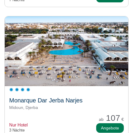
Monarque Dar Jerba Narjes
Midoun, Djerba
107
ab
€
Nur Hotel
Angebote
3 Nächte