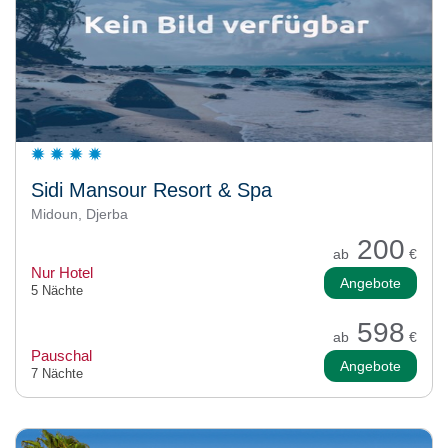
Sidi Mansour Resort & Spa
Midoun, Djerba
200
ab
€
Nur Hotel
Angebote
5 Nächte
598
ab
€
Pauschal
Angebote
7 Nächte