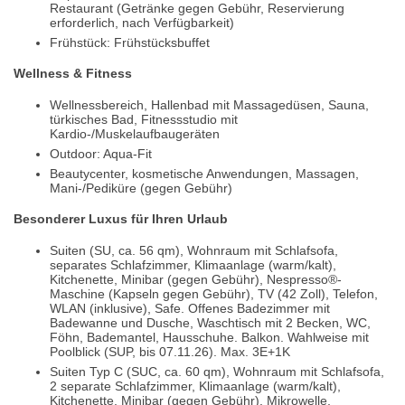
Restaurant (Getränke gegen Gebühr, Reservierung
erforderlich, nach Verfügbarkeit)
Frühstück: Frühstücksbuffet
Wellness & Fitness
Wellnessbereich, Hallenbad mit Massagedüsen, Sauna,
türkisches Bad, Fitnessstudio mit
Kardio-/Muskelaufbaugeräten
Outdoor: Aqua-Fit
Beautycenter, kosmetische Anwendungen, Massagen,
Mani-/Pediküre (gegen Gebühr)
Besonderer Luxus für Ihren Urlaub
Suiten (SU, ca. 56 qm), Wohnraum mit Schlafsofa,
separates Schlafzimmer, Klimaanlage (warm/kalt),
Kitchenette, Minibar (gegen Gebühr), Nespresso®-
Maschine (Kapseln gegen Gebühr), TV (42 Zoll), Telefon,
WLAN (inklusive), Safe. Offenes Badezimmer mit
Badewanne und Dusche, Waschtisch mit 2 Becken, WC,
Föhn, Bademantel, Hausschuhe. Balkon. Wahlweise mit
Poolblick (SUP, bis 07.11.26). Max. 3E+1K
Suiten Typ C (SUC, ca. 60 qm), Wohnraum mit Schlafsofa,
2 separate Schlafzimmer, Klimaanlage (warm/kalt),
Kitchenette, Minibar (gegen Gebühr), Mikrowelle,