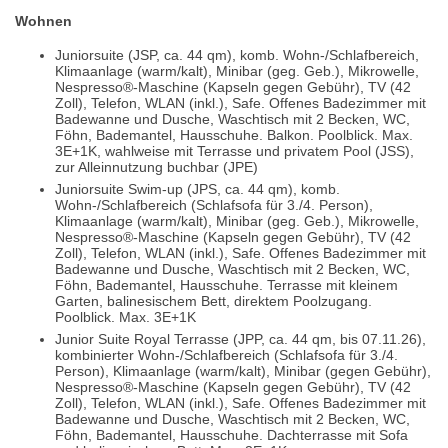
Wohnen
Juniorsuite (JSP, ca. 44 qm), komb. Wohn-/Schlafbereich,
Klimaanlage (warm/kalt), Minibar (geg. Geb.), Mikrowelle,
Nespresso®-Maschine (Kapseln gegen Gebühr), TV (42
Zoll), Telefon, WLAN (inkl.), Safe. Offenes Badezimmer mit
Badewanne und Dusche, Waschtisch mit 2 Becken, WC,
Föhn, Bademantel, Hausschuhe. Balkon. Poolblick. Max.
3E+1K, wahlweise mit Terrasse und privatem Pool (JSS),
zur Alleinnutzung buchbar (JPE)
Juniorsuite Swim-up (JPS, ca. 44 qm), komb.
Wohn-/Schlafbereich (Schlafsofa für 3./4. Person),
Klimaanlage (warm/kalt), Minibar (geg. Geb.), Mikrowelle,
Nespresso®-Maschine (Kapseln gegen Gebühr), TV (42
Zoll), Telefon, WLAN (inkl.), Safe. Offenes Badezimmer mit
Badewanne und Dusche, Waschtisch mit 2 Becken, WC,
Föhn, Bademantel, Hausschuhe. Terrasse mit kleinem
Garten, balinesischem Bett, direktem Poolzugang.
Poolblick. Max. 3E+1K
Junior Suite Royal Terrasse (JPP, ca. 44 qm, bis 07.11.26),
kombinierter Wohn-/Schlafbereich (Schlafsofa für 3./4.
Person), Klimaanlage (warm/kalt), Minibar (gegen Gebühr),
Nespresso®-Maschine (Kapseln gegen Gebühr), TV (42
Zoll), Telefon, WLAN (inkl.), Safe. Offenes Badezimmer mit
Badewanne und Dusche, Waschtisch mit 2 Becken, WC,
Föhn, Bademantel, Hausschuhe. Dachterrasse mit Sofa