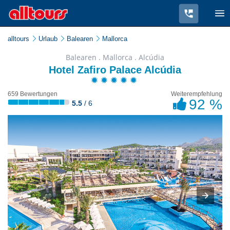
alltours
Urlaub
Balearen
Mallorca
Balearen . Mallorca . Alcúdia
Hotel Zafiro Palace Alcúdia
659 Bewertungen
Weiterempfehlung
92 %
5.5
/ 6