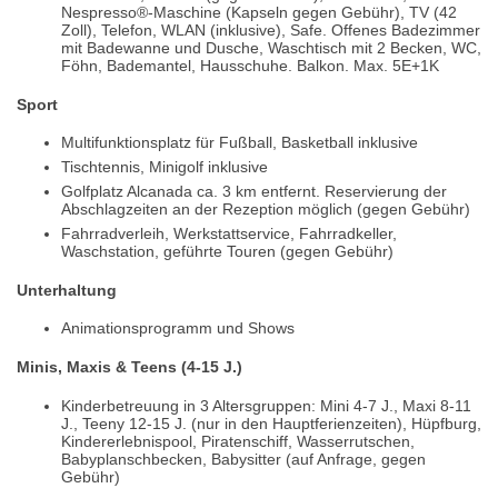
Nespresso®-Maschine (Kapseln gegen Gebühr), TV (42
Zoll), Telefon, WLAN (inklusive), Safe. Offenes Badezimmer
mit Badewanne und Dusche, Waschtisch mit 2 Becken, WC,
Föhn, Bademantel, Hausschuhe. Balkon. Max. 5E+1K
Sport
Multifunktionsplatz für Fußball, Basketball inklusive
Tischtennis, Minigolf inklusive
Golfplatz Alcanada ca. 3 km entfernt. Reservierung der
Abschlagzeiten an der Rezeption möglich (gegen Gebühr)
Fahrradverleih, Werkstattservice, Fahrradkeller,
Waschstation, geführte Touren (gegen Gebühr)
Unterhaltung
Animationsprogramm und Shows
Minis, Maxis & Teens (4-15 J.)
Kinderbetreuung in 3 Altersgruppen: Mini 4-7 J., Maxi 8-11
J., Teeny 12-15 J. (nur in den Hauptferienzeiten), Hüpfburg,
Kindererlebnispool, Piratenschiff, Wasserrutschen,
Babyplanschbecken, Babysitter (auf Anfrage, gegen
Gebühr)