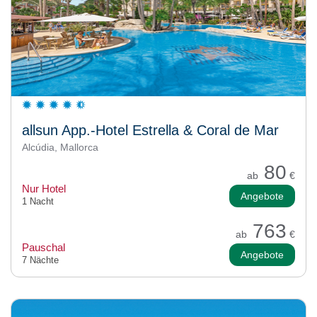
allsun App.-Hotel Estrella & Coral de Mar
Alcúdia, Mallorca
80
ab
€
Nur Hotel
Angebote
1 Nacht
763
ab
€
Pauschal
Angebote
7 Nächte