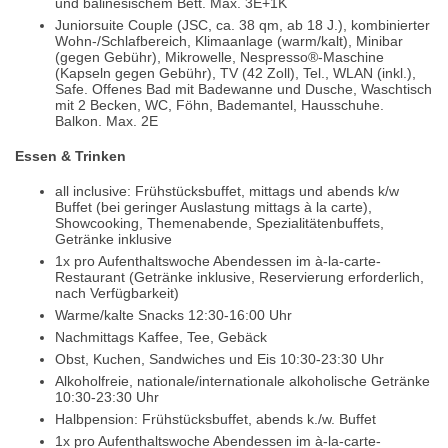
und balinesischem Bett. Max. 3E+1K
Juniorsuite Couple (JSC, ca. 38 qm, ab 18 J.), kombinierter
Wohn-/Schlafbereich, Klimaanlage (warm/kalt), Minibar
(gegen Gebühr), Mikrowelle, Nespresso®-Maschine
(Kapseln gegen Gebühr), TV (42 Zoll), Tel., WLAN (inkl.),
Safe. Offenes Bad mit Badewanne und Dusche, Waschtisch
mit 2 Becken, WC, Föhn, Bademantel, Hausschuhe.
Balkon. Max. 2E
Essen & Trinken
all inclusive: Frühstücksbuffet, mittags und abends k/w
Buffet (bei geringer Auslastung mittags à la carte),
Showcooking, Themenabende, Spezialitätenbuffets,
Getränke inklusive
1x pro Aufenthaltswoche Abendessen im à-la-carte-
Restaurant (Getränke inklusive, Reservierung erforderlich,
nach Verfügbarkeit)
Warme/kalte Snacks 12:30-16:00 Uhr
Nachmittags Kaffee, Tee, Gebäck
Obst, Kuchen, Sandwiches und Eis 10:30-23:30 Uhr
Alkoholfreie, nationale/internationale alkoholische Getränke
10:30-23:30 Uhr
Halbpension: Frühstücksbuffet, abends k./w. Buffet
1x pro Aufenthaltswoche Abendessen im à-la-carte-