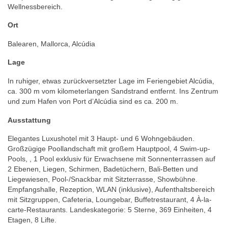
Wellnessbereich.
Ort
Balearen, Mallorca, Alcúdia
Lage
In ruhiger, etwas zurückversetzter Lage im Feriengebiet Alcúdia,
ca. 300 m vom kilometerlangen Sandstrand entfernt. Ins Zentrum
und zum Hafen von Port d’Alcúdia sind es ca. 200 m.
Ausstattung
Elegantes Luxushotel mit 3 Haupt- und 6 Wohngebäuden.
Großzügige Poollandschaft mit großem Hauptpool, 4 Swim-up-
Pools, , 1 Pool exklusiv für Erwachsene mit Sonnenterrassen auf
2 Ebenen, Liegen, Schirmen, Badetüchern, Bali-Betten und
Liegewiesen, Pool-/Snackbar mit Sitzterrasse, Showbühne.
Empfangshalle, Rezeption, WLAN (inklusive), Aufenthaltsbereich
mit Sitzgruppen, Cafeteria, Loungebar, Buffetrestaurant, 4 À-la-
carte-Restaurants. Landeskategorie: 5 Sterne, 369 Einheiten, 4
Etagen, 8 Lifte.