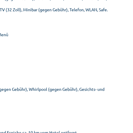
TV (32 Zoll), Minibar (gegen Gebühr), Telefon, WLAN, Safe.
/Menü
gegen Gebühr), Whirlpool (gegen Gebühr), Gesichts- und
 und Espiche ca. 10 km vom Hotel entfernt.