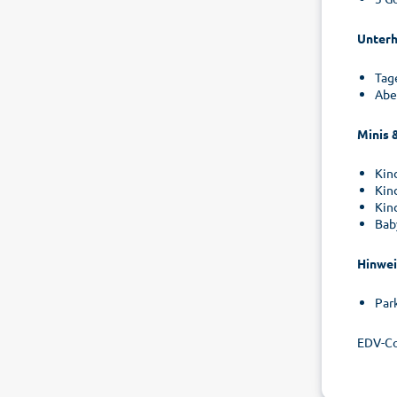
Unterh
Tag
Abe
Minis 
Kin
Kin
Kin
Bab
Hinwei
Par
EDV-C