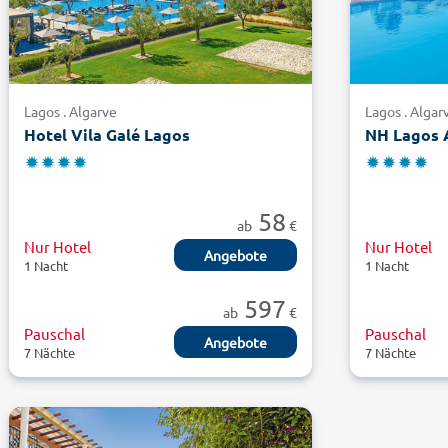
Lagos . Algarve
Lagos . Algar
Hotel Vila Galé Lagos
NH Lagos 
58
ab
€
Nur Hotel
Nur Hotel
Angebote
1 Nacht
1 Nacht
597
ab
€
Pauschal
Pauschal
Angebote
7 Nächte
7 Nächte