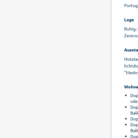
Portuga
Lage
Ruhig,
Zentru
Aussta
Hotela
lichtd
"Medron
Wohne
Dop
ode
Dop
Bal
Dop
Dop
Bal
Dop