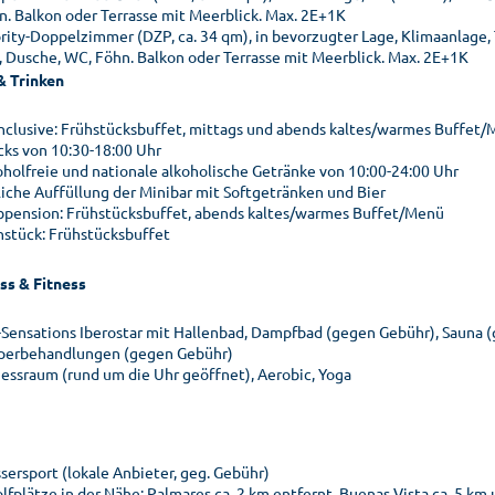
n. Balkon oder Terrasse mit Meerblick. Max. 2E+1K
ority-Doppelzimmer (DZP, ca. 34 qm), in bevorzugter Lage, Klimaanlage, 
, Dusche, WC, Föhn. Balkon oder Terrasse mit Meerblick. Max. 2E+1K
& Trinken
 inclusive: Frühstücksbuffet, mittags und abends kaltes/warmes Buffet
cks von 10:30-18:00 Uhr
oholfreie und nationale alkoholische Getränke von 10:00-24:00 Uhr
liche Auffüllung der Minibar mit Softgetränken und Bier
bpension: Frühstücksbuffet, abends kaltes/warmes Buffet/Menü
hstück: Frühstücksbuffet
ss & Fitness
-Sensations Iberostar mit Hallenbad, Dampfbad (gegen Gebühr), Sauna (
perbehandlungen (gegen Gebühr)
nessraum (rund um die Uhr geöffnet), Aerobic, Yoga
sersport (lokale Anbieter, geg. Gebühr)
olfplätze in der Nähe: Palmares ca. 2 km entfernt, Buenas Vista ca. 5 km