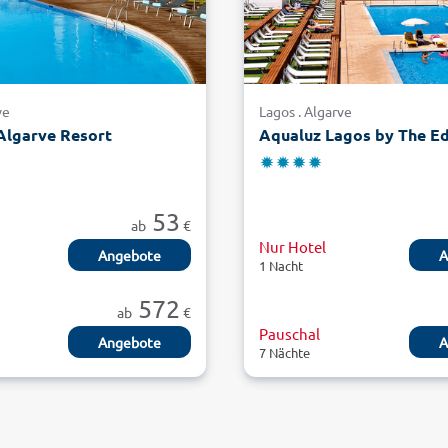
ve
Lagos . Algarve
Algarve Resort
Aqualuz Lagos by The Ed
53
ab
€
Nur Hotel
Angebote
A
1 Nacht
572
ab
€
Pauschal
Angebote
A
7 Nächte