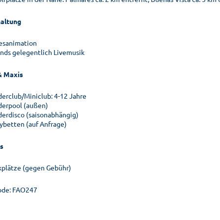
altung
esanimation
nds gelegentlich Livemusik
& Maxis
derclub/Miniclub: 4-12 Jahre
derpool (außen)
derdisco (saisonabhängig)
ybetten (auf Anfrage)
s
kplätze (gegen Gebühr)
ode: FAO247