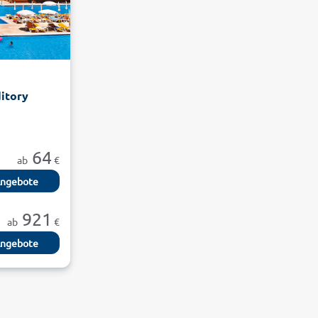
itory
64
ab
€
ngebote
921
ab
€
ngebote