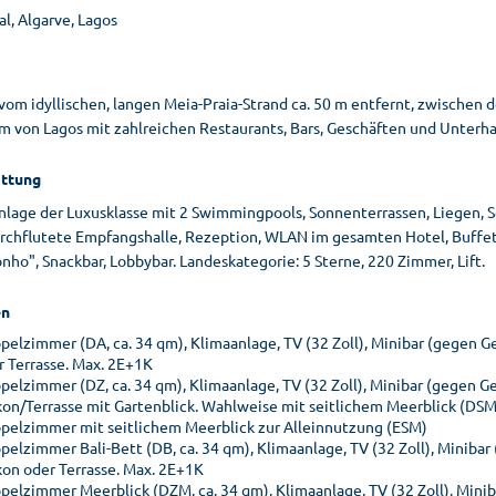
l, Algarve, Lagos
 vom idyllischen, langen Meia-Praia-Strand ca. 50 m entfernt, zwische
m von Lagos mit zahlreichen Restaurants, Bars, Geschäften und Unterha
ttung
nlage der Luxusklasse mit 2 Swimmingpools, Sonnenterrassen, Liegen, S
urchflutete Empfangshalle, Rezeption, WLAN im gesamten Hotel, Buffet
ho", Snackbar, Lobbybar. Landeskategorie: 5 Sterne, 220 Zimmer, Lift.
n
pelzimmer (DA, ca. 34 qm), Klimaanlage, TV (32 Zoll), Minibar (gegen G
r Terrasse. Max. 2E+1K
pelzimmer (DZ, ca. 34 qm), Klimaanlage, TV (32 Zoll), Minibar (gegen G
kon/Terrasse mit Gartenblick. Wahlweise mit seitlichem Meerblick (DSM
pelzimmer mit seitlichem Meerblick zur Alleinnutzung (ESM)
pelzimmer Bali-Bett (DB, ca. 34 qm), Klimaanlage, TV (32 Zoll), Minibar
kon oder Terrasse. Max. 2E+1K
pelzimmer Meerblick (DZM, ca. 34 qm), Klimaanlage, TV (32 Zoll), Minib