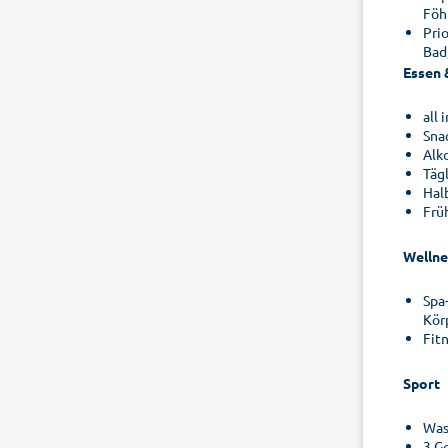
Föh
Pri
Bad
Essen 
all
Sna
Alk
Täg
Hal
Frü
Wellne
Spa
Kör
Fit
Sport
Was
3 G