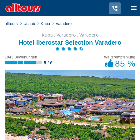
alltours
Urlaub
Kuba
Varadero
Kuba . Varadero . Varadero
Hotel Iberostar Selection Varadero
1043 Bewertungen
Weiterempfehlung
85 %
5
/ 6