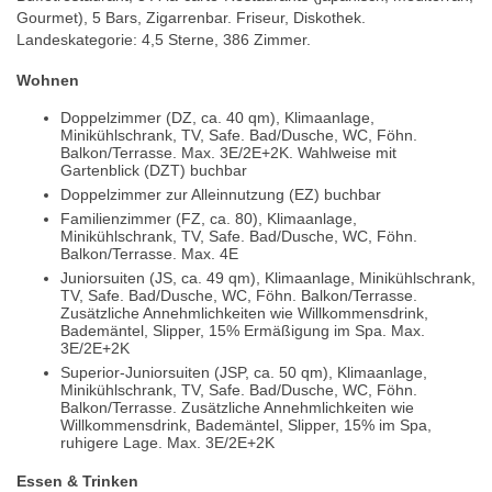
Gourmet), 5 Bars, Zigarrenbar. Friseur, Diskothek.
Landeskategorie: 4,5 Sterne, 386 Zimmer.
Wohnen
Doppelzimmer (DZ, ca. 40 qm), Klimaanlage,
Minikühlschrank, TV, Safe. Bad/Dusche, WC, Föhn.
Balkon/Terrasse. Max. 3E/2E+2K. Wahlweise mit
Gartenblick (DZT) buchbar
Doppelzimmer zur Alleinnutzung (EZ) buchbar
Familienzimmer (FZ, ca. 80), Klimaanlage,
Minikühlschrank, TV, Safe. Bad/Dusche, WC, Föhn.
Balkon/Terrasse. Max. 4E
Juniorsuiten (JS, ca. 49 qm), Klimaanlage, Minikühlschrank,
TV, Safe. Bad/Dusche, WC, Föhn. Balkon/Terrasse.
Zusätzliche Annehmlichkeiten wie Willkommensdrink,
Bademäntel, Slipper, 15% Ermäßigung im Spa. Max.
3E/2E+2K
Superior-Juniorsuiten (JSP, ca. 50 qm), Klimaanlage,
Minikühlschrank, TV, Safe. Bad/Dusche, WC, Föhn.
Balkon/Terrasse. Zusätzliche Annehmlichkeiten wie
Willkommensdrink, Bademäntel, Slipper, 15% im Spa,
ruhigere Lage. Max. 3E/2E+2K
Essen & Trinken