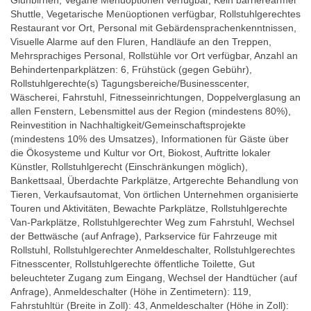
Glühbirnen, Vegane Menüoptionen verfügbar, Kein barrierearmer
Shuttle, Vegetarische Menüoptionen verfügbar, Rollstuhlgerechtes
Restaurant vor Ort, Personal mit Gebärdensprachenkenntnissen,
Visuelle Alarme auf den Fluren, Handläufe an den Treppen,
Mehrsprachiges Personal, Rollstühle vor Ort verfügbar, Anzahl an
Behindertenparkplätzen: 6, Frühstück (gegen Gebühr),
Rollstuhlgerechte(s) Tagungsbereiche/Businesscenter,
Wäscherei, Fahrstuhl, Fitnesseinrichtungen, Doppelverglasung an
allen Fenstern, Lebensmittel aus der Region (mindestens 80%),
Reinvestition in Nachhaltigkeit/Gemeinschaftsprojekte
(mindestens 10% des Umsatzes), Informationen für Gäste über
die Ökosysteme und Kultur vor Ort, Biokost, Auftritte lokaler
Künstler, Rollstuhlgerecht (Einschränkungen möglich),
Bankettsaal, Überdachte Parkplätze, Artgerechte Behandlung von
Tieren, Verkaufsautomat, Von örtlichen Unternehmen organisierte
Touren und Aktivitäten, Bewachte Parkplätze, Rollstuhlgerechte
Van-Parkplätze, Rollstuhlgerechter Weg zum Fahrstuhl, Wechsel
der Bettwäsche (auf Anfrage), Parkservice für Fahrzeuge mit
Rollstuhl, Rollstuhlgerechter Anmeldeschalter, Rollstuhlgerechtes
Fitnesscenter, Rollstuhlgerechte öffentliche Toilette, Gut
beleuchteter Zugang zum Eingang, Wechsel der Handtücher (auf
Anfrage), Anmeldeschalter (Höhe in Zentimetern): 119,
Fahrstuhltür (Breite in Zoll): 43, Anmeldeschalter (Höhe in Zoll):