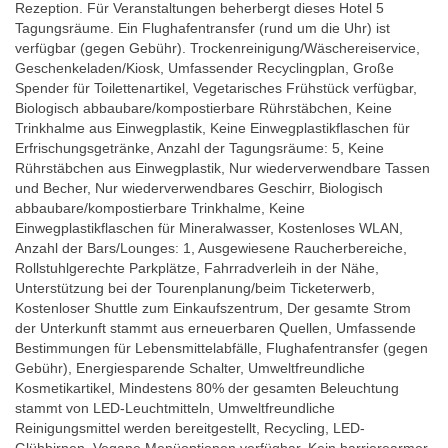
Rezeption. Für Veranstaltungen beherbergt dieses Hotel 5
Tagungsräume. Ein Flughafentransfer (rund um die Uhr) ist
verfügbar (gegen Gebühr). Trockenreinigung/Wäschereiservice,
Geschenkeladen/Kiosk, Umfassender Recyclingplan, Große
Spender für Toilettenartikel, Vegetarisches Frühstück verfügbar,
Biologisch abbaubare/kompostierbare Rührstäbchen, Keine
Trinkhalme aus Einwegplastik, Keine Einwegplastikflaschen für
Erfrischungsgetränke, Anzahl der Tagungsräume: 5, Keine
Rührstäbchen aus Einwegplastik, Nur wiederverwendbare Tassen
und Becher, Nur wiederverwendbares Geschirr, Biologisch
abbaubare/kompostierbare Trinkhalme, Keine
Einwegplastikflaschen für Mineralwasser, Kostenloses WLAN,
Anzahl der Bars/Lounges: 1, Ausgewiesene Raucherbereiche,
Rollstuhlgerechte Parkplätze, Fahrradverleih in der Nähe,
Unterstützung bei der Tourenplanung/beim Ticketerwerb,
Kostenloser Shuttle zum Einkaufszentrum, Der gesamte Strom
der Unterkunft stammt aus erneuerbaren Quellen, Umfassende
Bestimmungen für Lebensmittelabfälle, Flughafentransfer (gegen
Gebühr), Energiesparende Schalter, Umweltfreundliche
Kosmetikartikel, Mindestens 80% der gesamten Beleuchtung
stammt von LED-Leuchtmitteln, Umweltfreundliche
Reinigungsmittel werden bereitgestellt, Recycling, LED-