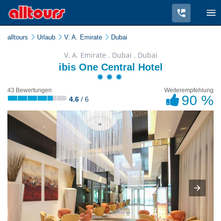
alltours
Urlaub
V. A. Emirate
Dubai
V. A. Emirate . Dubai . Dubai
ibis One Central Hotel
43 Bewertungen
Weiterempfehlung
90 %
4.6
/ 6