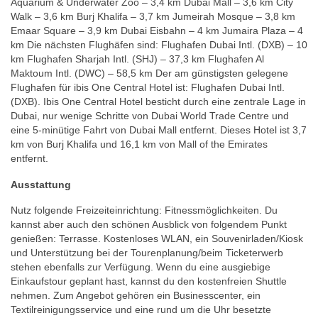
Aquarium & Underwater Zoo – 3,4 km Dubai Mall – 3,6 km City
Walk – 3,6 km Burj Khalifa – 3,7 km Jumeirah Mosque – 3,8 km
Emaar Square – 3,9 km Dubai Eisbahn – 4 km Jumaira Plaza – 4
km Die nächsten Flughäfen sind: Flughafen Dubai Intl. (DXB) – 10
km Flughafen Sharjah Intl. (SHJ) – 37,3 km Flughafen Al
Maktoum Intl. (DWC) – 58,5 km Der am günstigsten gelegene
Flughafen für ibis One Central Hotel ist: Flughafen Dubai Intl.
(DXB). Ibis One Central Hotel besticht durch eine zentrale Lage in
Dubai, nur wenige Schritte von Dubai World Trade Centre und
eine 5-minütige Fahrt von Dubai Mall entfernt. Dieses Hotel ist 3,7
km von Burj Khalifa und 16,1 km von Mall of the Emirates
entfernt.
Ausstattung
Nutz folgende Freizeiteinrichtung: Fitnessmöglichkeiten. Du
kannst aber auch den schönen Ausblick von folgendem Punkt
genießen: Terrasse. Kostenloses WLAN, ein Souvenirladen/Kiosk
und Unterstützung bei der Tourenplanung/beim Ticketerwerb
stehen ebenfalls zur Verfügung. Wenn du eine ausgiebige
Einkaufstour geplant hast, kannst du den kostenfreien Shuttle
nehmen. Zum Angebot gehören ein Businesscenter, ein
Textilreinigungsservice und eine rund um die Uhr besetzte