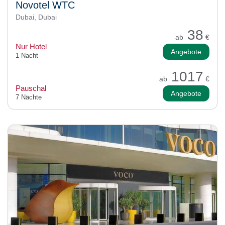
Novotel WTC
Dubai, Dubai
38
ab
€
Nur Hotel
Angebote
1 Nacht
1017
ab
€
Pauschal
Angebote
7 Nächte