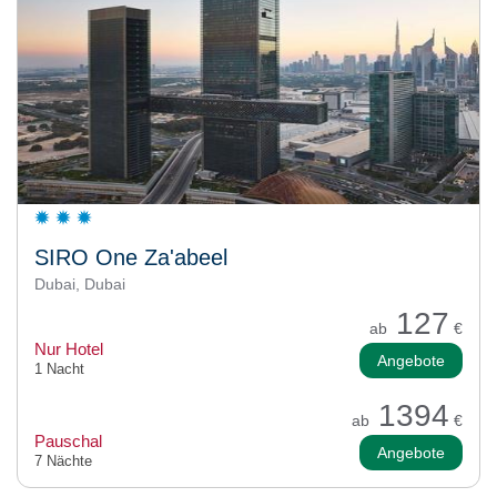
SIRO One Za'abeel
Dubai, Dubai
127
ab
€
Nur Hotel
Angebote
1 Nacht
1394
ab
€
Pauschal
Angebote
7 Nächte