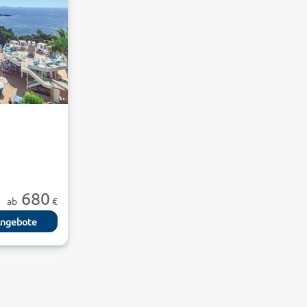
680
ab
€
ngebote