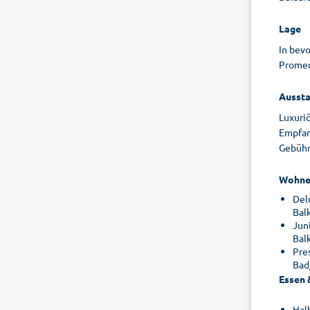
Lage
In bev
Promen
Aussta
Luxuri
Empfan
Gebühr;
Wohne
Del
Bal
Jun
Bal
Pre
Bad
Essen 
Hal