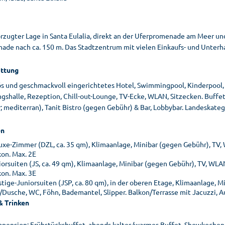
orzugter Lage in Santa Eulalia, direkt an der Uferpromenade am Meer un
ade nach ca. 150 m. Das Stadtzentrum mit vielen Einkaufs- und Unterha
ttung
ös und geschmackvoll eingerichtetes Hotel, Swimmingpool, Kinderpool, 
gshalle, Rezeption, Chill-out-Lounge, TV-Ecke, WLAN, Sitzecken. Buffe
 mediterran), Tanit Bistro (gegen Gebühr) & Bar, Lobbybar. Landeskatego
n
uxe-Zimmer (DZL, ca. 35 qm), Klimaanlage, Minibar (gegen Gebühr), TV,
kon. Max. 2E
iorsuiten (JS, ca. 49 qm), Klimaanlage, Minibar (gegen Gebühr), TV, WLA
kon. Max. 3E
stige-Juniorsuiten (JSP, ca. 80 qm), in der oberen Etage, Klimaanlage, 
/Dusche, WC, Föhn, Bademantel, Slipper. Balkon/Terrasse mit Jacuzzi, 
& Trinken
bpension: Frühstücksbuffet, abends kaltes/warmes Buffet, Showkochen