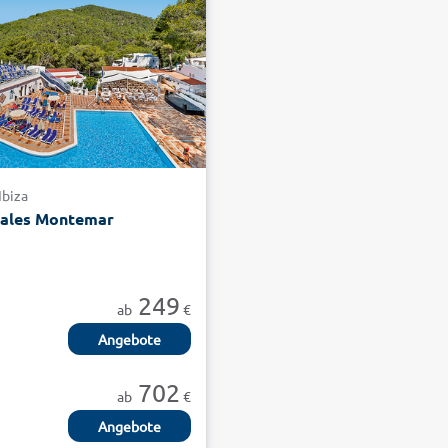
Ibiza
bales Montemar
249
ab
€
Angebote
702
ab
€
Angebote