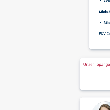
Gel
Minis &
Min
EDV-Co
Unser Topange