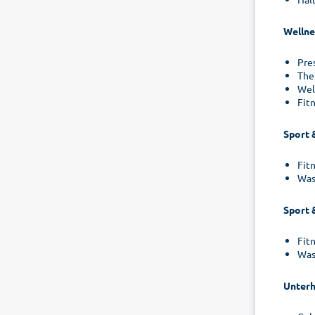
Wellne
Pres
The
Wel
Fit
Sport 
Fit
Was
Sport 
Fit
Was
Unterh