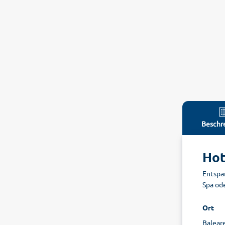
Beschr
Hot
Entspa
Spa ode
Ort
Baleare