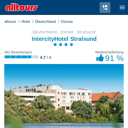
alltours
Hotel
Deutschland
Ostsee
Deutschland . Ostsee . Stralsund
IntercityHotel Stralsund
482 Bewertungen
Weiterempfehlung
91 %
4.7
/ 6