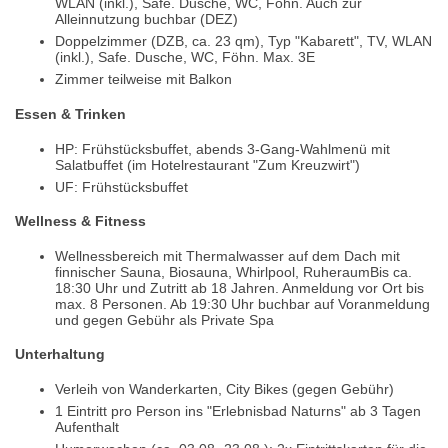
WLAN (inkl.), Safe. Dusche, WC, Föhn. Auch zur
Alleinnutzung buchbar (DEZ)
Doppelzimmer (DZB, ca. 23 qm), Typ "Kabarett", TV, WLAN
(inkl.), Safe. Dusche, WC, Föhn. Max. 3E
Zimmer teilweise mit Balkon
Essen & Trinken
HP: Frühstücksbuffet, abends 3-Gang-Wahlmenü mit
Salatbuffet (im Hotelrestaurant "Zum Kreuzwirt")
UF: Frühstücksbuffet
Wellness & Fitness
Wellnessbereich mit Thermalwasser auf dem Dach mit
finnischer Sauna, Biosauna, Whirlpool, RuheraumBis ca.
18:30 Uhr und Zutritt ab 18 Jahren. Anmeldung vor Ort bis
max. 8 Personen. Ab 19:30 Uhr buchbar auf Voranmeldung
und gegen Gebühr als Private Spa
Unterhaltung
Verleih von Wanderkarten, City Bikes (gegen Gebühr)
1 Eintritt pro Person ins "Erlebnisbad Naturns" ab 3 Tagen
Aufenthalt