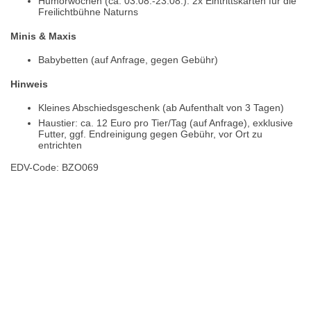
Humorwochen (ca. 03.08.-23.08.): 2x Eintrittskarten für die
Freilichtbühne Naturns
Minis & Maxis
Babybetten (auf Anfrage, gegen Gebühr)
Hinweis
Kleines Abschiedsgeschenk (ab Aufenthalt von 3 Tagen)
Haustier: ca. 12 Euro pro Tier/Tag (auf Anfrage), exklusive
Futter, ggf. Endreinigung gegen Gebühr, vor Ort zu
entrichten
EDV-Code: BZO069
Hotelmerkmale
Bewertungen
Lage / Karte