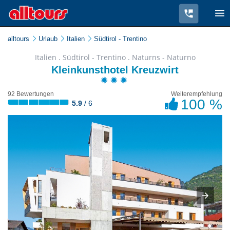
alltours
Urlaub
Italien
Südtirol - Trentino
Italien . Südtirol - Trentino . Naturns - Naturno
Kleinkunsthotel Kreuzwirt
92 Bewertungen
Weiterempfehlung
100 %
5.9
/ 6