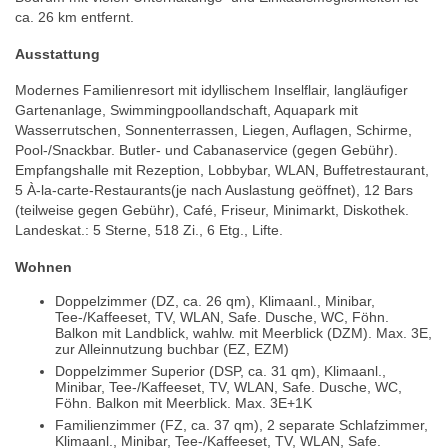
ca. 26 km entfernt.
Ausstattung
Modernes Familienresort mit idyllischem Inselflair, langläufiger
Gartenanlage, Swimmingpoollandschaft, Aquapark mit
Wasserrutschen, Sonnenterrassen, Liegen, Auflagen, Schirme,
Pool-/Snackbar. Butler- und Cabanaservice (gegen Gebühr).
Empfangshalle mit Rezeption, Lobbybar, WLAN, Buffetrestaurant,
5 À-la-carte-Restaurants(je nach Auslastung geöffnet), 12 Bars
(teilweise gegen Gebühr), Café, Friseur, Minimarkt, Diskothek.
Landeskat.: 5 Sterne, 518 Zi., 6 Etg., Lifte.
Wohnen
Doppelzimmer (DZ, ca. 26 qm), Klimaanl., Minibar,
Tee-/Kaffeeset, TV, WLAN, Safe. Dusche, WC, Föhn.
Balkon mit Landblick, wahlw. mit Meerblick (DZM). Max. 3E,
zur Alleinnutzung buchbar (EZ, EZM)
Doppelzimmer Superior (DSP, ca. 31 qm), Klimaanl.,
Minibar, Tee-/Kaffeeset, TV, WLAN, Safe. Dusche, WC,
Föhn. Balkon mit Meerblick. Max. 3E+1K
Familienzimmer (FZ, ca. 37 qm), 2 separate Schlafzimmer,
Klimaanl., Minibar, Tee-/Kaffeeset, TV, WLAN, Safe.