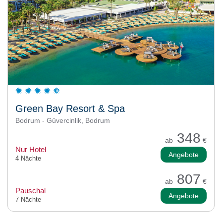
Green Bay Resort & Spa
Bodrum - Güvercinlik, Bodrum
348
ab
€
Nur Hotel
Angebote
4 Nächte
807
ab
€
Pauschal
Angebote
7 Nächte