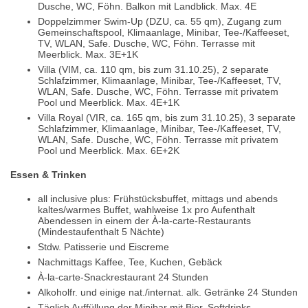
Dusche, WC, Föhn. Balkon mit Landblick. Max. 4E
Doppelzimmer Swim-Up (DZU, ca. 55 qm), Zugang zum
Gemeinschaftspool, Klimaanlage, Minibar, Tee-/Kaffeeset,
TV, WLAN, Safe. Dusche, WC, Föhn. Terrasse mit
Meerblick. Max. 3E+1K
Villa (VIM, ca. 110 qm, bis zum 31.10.25), 2 separate
Schlafzimmer, Klimaanlage, Minibar, Tee-/Kaffeeset, TV,
WLAN, Safe. Dusche, WC, Föhn. Terrasse mit privatem
Pool und Meerblick. Max. 4E+1K
Villa Royal (VIR, ca. 165 qm, bis zum 31.10.25), 3 separate
Schlafzimmer, Klimaanlage, Minibar, Tee-/Kaffeeset, TV,
WLAN, Safe. Dusche, WC, Föhn. Terrasse mit privatem
Pool und Meerblick. Max. 6E+2K
Essen & Trinken
all inclusive plus: Frühstücksbuffet, mittags und abends
kaltes/warmes Buffet, wahlweise 1x pro Aufenthalt
Abendessen in einem der À-la-carte-Restaurants
(Mindestaufenthalt 5 Nächte)
Stdw. Patisserie und Eiscreme
Nachmittags Kaffee, Tee, Kuchen, Gebäck
À-la-carte-Snackrestaurant 24 Stunden
Alkoholfr. und einige nat./internat. alk. Getränke 24 Stunden
Täglich Auffüllung der Minibar mit Bier, Softdrinks,