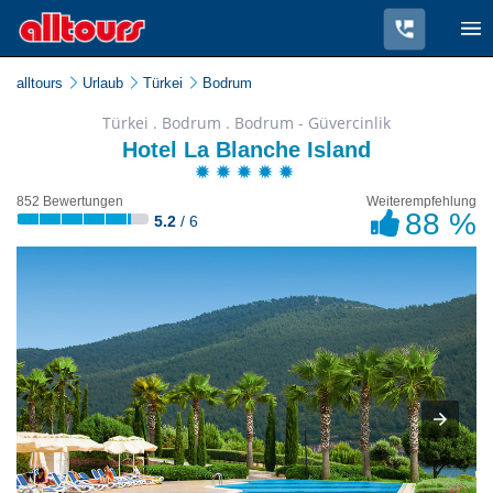
alltours
Urlaub
Türkei
Bodrum
Türkei . Bodrum . Bodrum - Güvercinlik
Hotel La Blanche Island
852 Bewertungen
Weiterempfehlung
88 %
5.2
/ 6