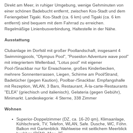
Direkt am Meer, in ruhiger Umgebung, wenige Gehminuten von
einer schönen Badebucht entfernt, zwischen Kos-Stadt und dem
Feriengebiet Tigaki. Kos-Stadt (ca. 6 km) und Tigaki (ca. 6 km
entfernt) sind bequem mit dem Fahrrad zu erreichen.
Regelmäßige Linienbusverbindung, Haltestelle in der Nähe.
Ausstattung
Clubanlage im Dorfstil mit großer Poollandschaft, insgesamt 4
Swimmingpools, "Olympus Pool", "Poseidon Adventure wave pool"
mit integriertem Wellenbad, "Lotus pool" mit eigener
Pool-/Snackbar nur für Erwachsene, großes Kinderbecken,
mehrere Sonnenterrassen, Liegen, Schirme am Pool/Strand,
Badetücher (gegen Kaution), Poolbar-/Snackbar. Empfangshalle
mit Rezeption, WLAN, 3 Bars, Restaurant, À-la-carte-Restaurants
"ELEA" (griechisch und italienisch), Gelateria (gegen Gebühr),
Minimarkt. Landeskegorie: 4 Sterne, 338 Zimmer
Wohnen
Superior-Doppelzimmer (DZ, ca. 16-20 qm), Klimaanlage,
Kühlschrank, TV, Telefon, WLAN, Safe. Dusche, WC, Föhn.
Balkon mit Gartenblick. Wahlweise mit seitlichem Meerblick