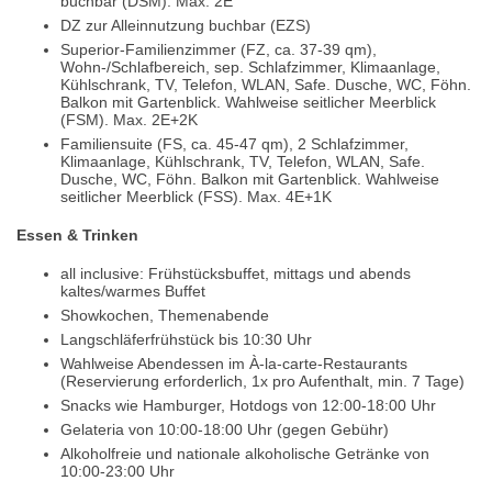
buchbar (DSM). Max. 2E
DZ zur Alleinnutzung buchbar (EZS)
Superior-Familienzimmer (FZ, ca. 37-39 qm),
Wohn-/Schlafbereich, sep. Schlafzimmer, Klimaanlage,
Kühlschrank, TV, Telefon, WLAN, Safe. Dusche, WC, Föhn.
Balkon mit Gartenblick. Wahlweise seitlicher Meerblick
(FSM). Max. 2E+2K
Familiensuite (FS, ca. 45-47 qm), 2 Schlafzimmer,
Klimaanlage, Kühlschrank, TV, Telefon, WLAN, Safe.
Dusche, WC, Föhn. Balkon mit Gartenblick. Wahlweise
seitlicher Meerblick (FSS). Max. 4E+1K
Essen & Trinken
all inclusive: Frühstücksbuffet, mittags und abends
kaltes/warmes Buffet
Showkochen, Themenabende
Langschläferfrühstück bis 10:30 Uhr
Wahlweise Abendessen im À-la-carte-Restaurants
(Reservierung erforderlich, 1x pro Aufenthalt, min. 7 Tage)
Snacks wie Hamburger, Hotdogs von 12:00-18:00 Uhr
Gelateria von 10:00-18:00 Uhr (gegen Gebühr)
Alkoholfreie und nationale alkoholische Getränke von
10:00-23:00 Uhr